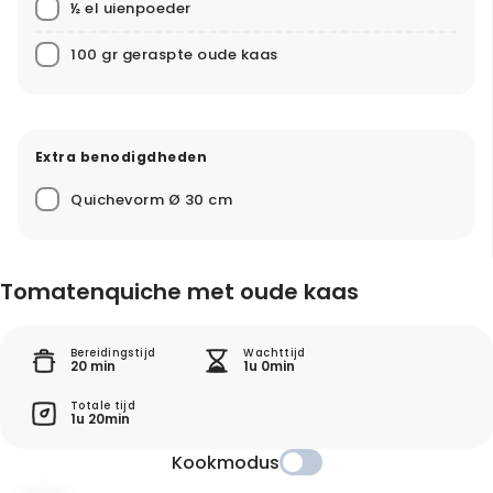
½ el uienpoeder
100 gr geraspte oude kaas
Extra benodigdheden
Quichevorm Ø 30 cm
Tomatenquiche met oude kaas
Bereidingstijd
Wachttijd
20 min
1u 0min
Totale tijd
1u 20min
Kookmodus