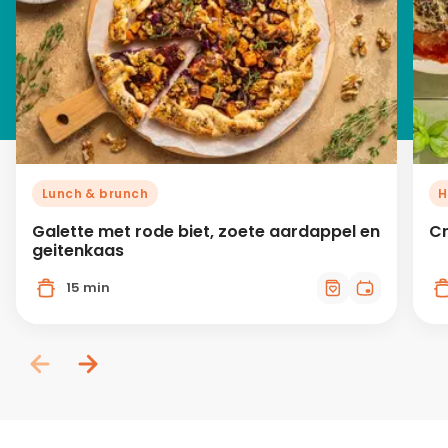
Lunch & brunch
H
Galette met rode biet, zoete aardappel en
Cr
geitenkaas
15 min