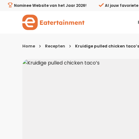
Kruidige pulled chicken taco’s - Eatertainment
Nominee Website van het Jaar 2026!
Al jouw favoriet
Home
Recepten
Kruidige pulled chicken taco’
Kies je menugang
Ontbijt
Lunch & brunch
Tussendoortjes
Voor- & tussengerechten
Recepten avondeten