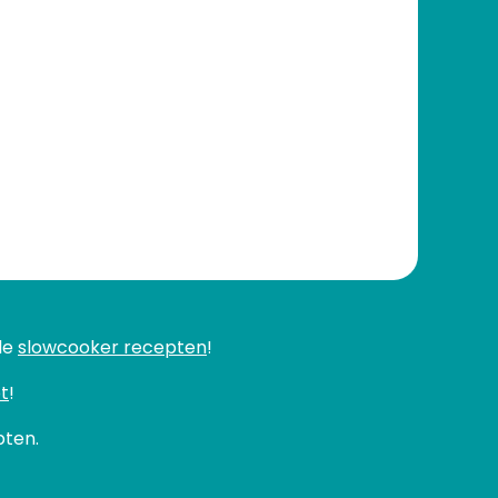
le
slowcooker recepten
!
t
!
pten.