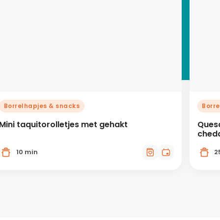
Borrelhapjes & snacks
Borre
Mini taquitorolletjes met gehakt
Quesa
ched
10 min
2