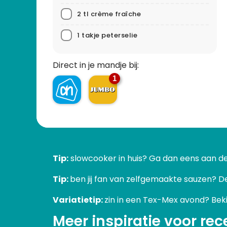
2 tl crème fraîche
1 takje peterselie
Direct in je mandje bij:
1
Tip:
slowcooker in huis? Ga dan eens aan d
Tip:
ben jij fan van zelfgemaakte sauzen? De
Variatietip:
zin in een Tex-Mex avond? Bek
Meer inspiratie voor
rec