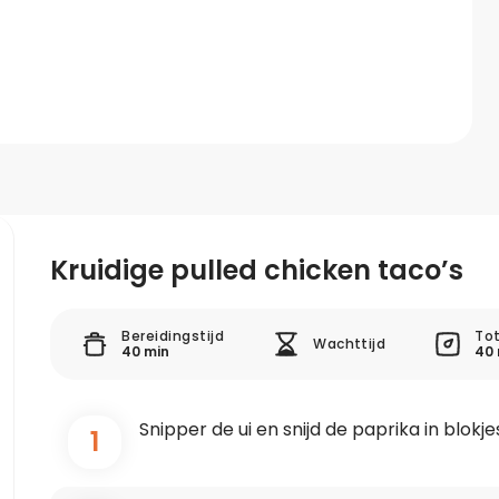
Kruidige pulled chicken taco’s
Bereidingstijd
Tot
Wachttijd
40 min
40 
Snipper de ui en snijd de paprika in blokje
1