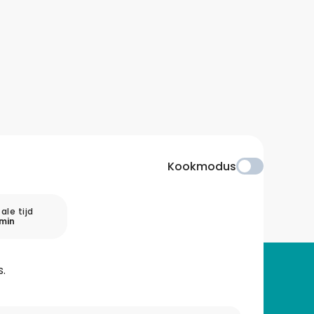
Kookmodus
ale tijd
min
s.