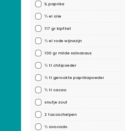
½ paprika
⅔ el olie
117 gr kipfilet
⅓ el rode wijnazijn
100 gr milde salsasaus
⅓ tl chilipoeder
⅓ tl gerookte paprikapoeder
⅔ tl cacao
snufje zout
2 tacoschelpen
⅓ avocado