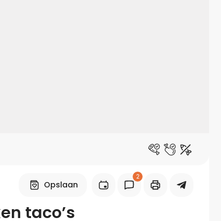
Midden-Oosters
Kooktips & blogs
Leer koken als een chef
Kooktips & blogs
2
Opslaan
ken taco’s