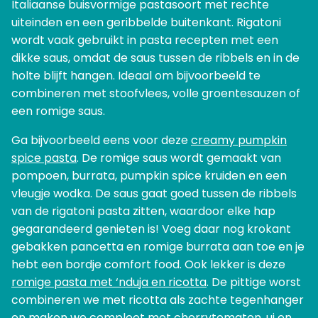
Italiaanse buisvormige pastasoort met rechte
uiteinden en een geribbelde buitenkant. Rigatoni
wordt vaak gebruikt in pasta recepten met een
dikke saus, omdat de saus tussen de ribbels en in de
holte blijft hangen. Ideaal om bijvoorbeeld te
combineren met stoofvlees, volle groentesauzen of
een romige saus.
Ga bijvoorbeeld eens voor deze
creamy pumpkin
spice pasta
. De romige saus wordt gemaakt van
pompoen, burrata, pumpkin spice kruiden en een
vleugje wodka. De saus gaat goed tussen de ribbels
van de rigatoni pasta zitten, waardoor elke hap
gegarandeerd genieten is! Voeg daar nog krokant
gebakken pancetta en romige burrata aan toe en je
hebt een bordje comfort food. Ook lekker is deze
romige pasta met ‘nduja en ricotta
. De pittige worst
combineren we met ricotta als zachte tegenhanger
en maken we compleet met cherrytomaten, ui en