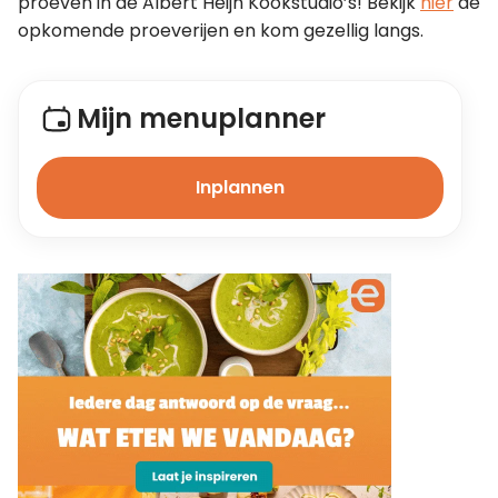
proeven in de Albert Heijn Kookstudio’s! Bekijk 
hier
 de 
opkomende proeverijen en kom gezellig langs.
Mijn menuplanner
Inplannen