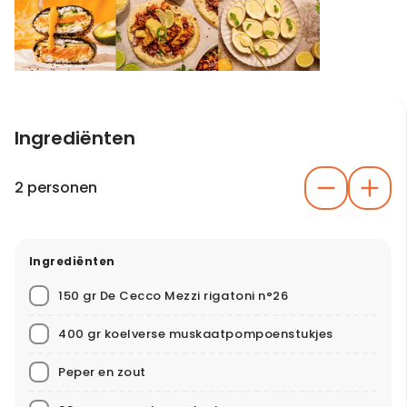
Ingrediënten
2 personen
Ingrediënten
150 gr De Cecco Mezzi rigatoni n°26
400 gr koelverse muskaatpompoenstukjes
Peper en zout