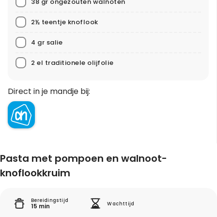
38 gr ongezouten walnoten
2½ teentje knoflook
4 gr salie
2 el traditionele olijfolie
Direct in je mandje bij:
Pasta met pompoen en walnoot-
knoflookkruim
Bereidingstijd
Wachttijd
15 min