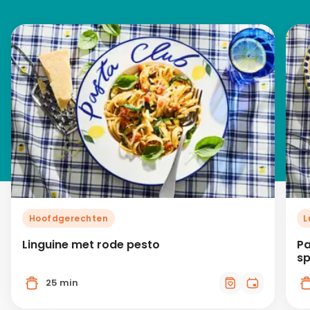
Hoofdgerechten
L
Linguine met rode pesto
Pa
sp
25 min