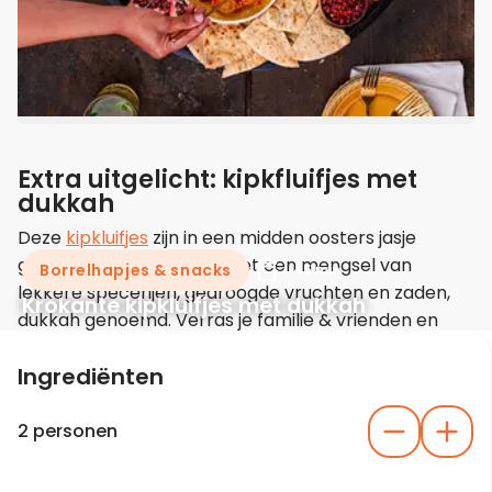
Extra uitgelicht: kipkfluifjes met
dukkah
Deze
kipkluifjes
zijn in een midden oosters jasje
gestoken. Ze zijn bereid met een mengsel van
Borrelhapjes & snacks
45 min
lekkere specerijen, gedroogde vruchten en zaden,
Krokante kipkluifjes met dukkah
dukkah genoemd. Verras je familie & vrienden en
met lekkere recept.
Ingrediënten
2 personen