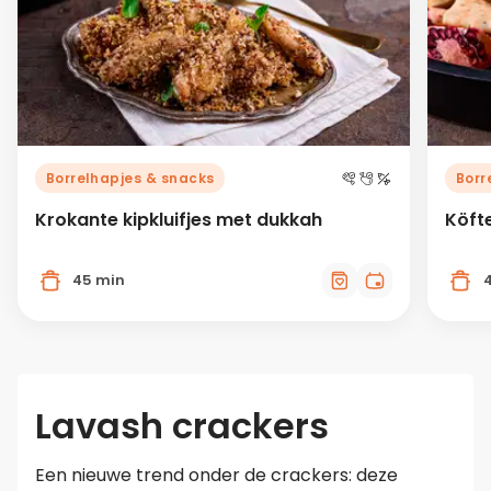
Borrelhapjes & snacks
Borr
Krokante kipkluifjes met dukkah
Köft
45 min
Lavash crackers
Een nieuwe trend onder de crackers: deze