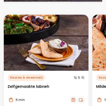
Sauzen & smeersels
Sauz
Zelfgemaakte labneh
Mild
5 min