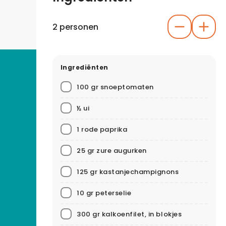
2 personen
Ingrediënten
100 gr snoeptomaten
½ ui
1 rode paprika
25 gr zure augurken
125 gr kastanjechampignons
10 gr peterselie
300 gr kalkoenfilet, in blokjes