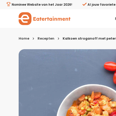
Kalkoen stroganoff met peterseliecrostini - Eatertainme
Nominee Website van het Jaar 2026!
Al jouw favoriet
Home
Recepten
Kalkoen stroganoff met peters
Kies je menugang
Ontbijt
Lunch & brunch
Tussendoortjes
Voor- & tussengerechten
Recepten avondeten