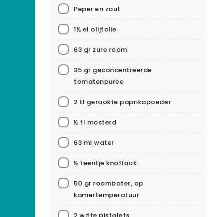
Peper en zout
1½ el olijfolie
63 gr zure room
35 gr geconcentreerde
tomatenpuree
2 tl gerookte paprikapoeder
½ tl mosterd
63 ml water
½ teentje knoflook
50 gr roomboter, op
kamertemperatuur
2 witte pistolets