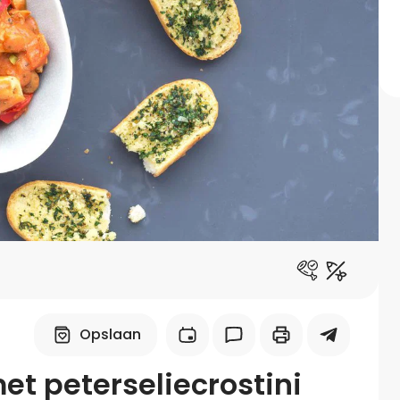
Midden-Oosters
Kooktips & blogs
Leer koken als een chef
Kooktips & blogs
Opslaan
et peterseliecrostini