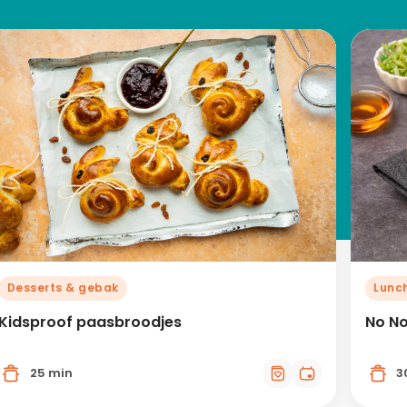
Desserts & gebak
Lunc
Kidsproof paasbroodjes
No No
25 min
3