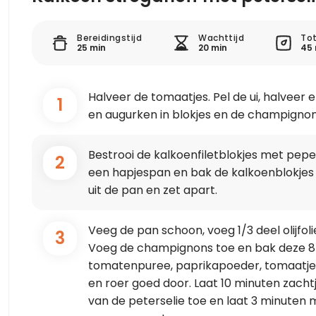
Bereidingstijd
Wachttijd
Tot
25 min
20 min
45 
Halveer de tomaatjes. Pel de ui, halveer en
1
en augurken in blokjes en de champignons 
Bestrooi de kalkoenfiletblokjes met peper 
2
een hapjespan en bak de kalkoenblokjes 
uit de pan en zet apart.
Veeg de pan schoon, voeg 1/3 deel olijfol
3
Voeg de champignons toe en bak deze 8
tomatenpuree, paprikapoeder, tomaatjes
en roer goed door. Laat 10 minuten zacht
van de peterselie toe en laat 3 minute