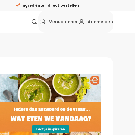
Ingrediënten direct bestellen
Menuplanner
Aanmelden
Favorieten
Mexicaans
Grieks
Mediterraans
Spaans
Hol
ij?
Wat eten we vandaag?
ners
Gezonde recepten
rken
Recepten avondeten
g?
Makkelijke recepten
ef
Vegetarische recepten