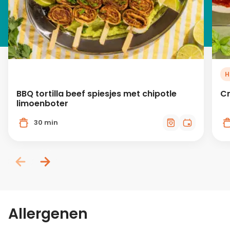
H
BBQ tortilla beef spiesjes met chipotle
Cr
limoenboter
30 min
Allergenen