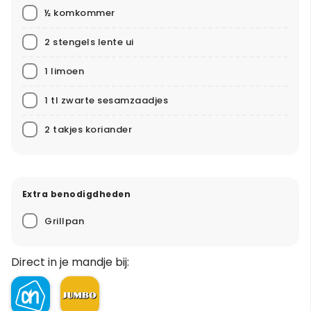
½ komkommer
2 stengels lente ui
1 limoen
1 tl zwarte sesamzaadjes
2 takjes koriander
Extra benodigdheden
Grillpan
Direct in je mandje bij: