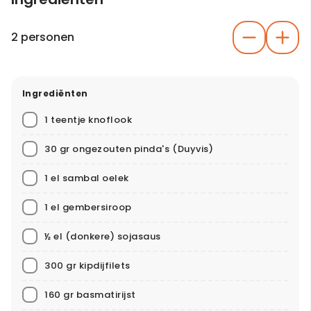
2 personen
Ingrediënten
1 teentje knoflook
30 gr ongezouten pinda's
(Duyvis)
1 el sambal oelek
1 el gembersiroop
½ el (donkere) sojasaus
300 gr kipdijfilets
160 gr basmatirijst