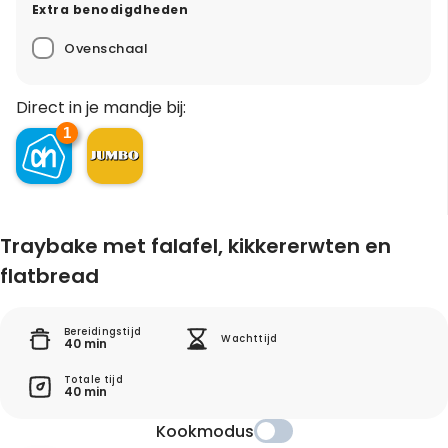
Extra benodigdheden
Ovenschaal
Direct in je mandje bij:
1
Traybake met falafel, kikkererwten en
flatbread
Bereidingstijd
Wachttijd
40 min
Totale tijd
40 min
Kookmodus