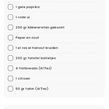
1 gele paprika
1 rode ui
200 gr kikkererwten gekookt
Peper en zout
1 el ras el hanout kruiden
200 gr falafel balletjes
4 flatbreads
(Al'Fez)
1 citroen
50 gr tahin
(Al'Fez)