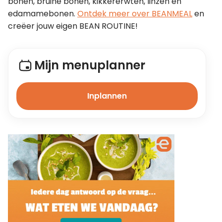
bonen, bruine bonen, kikkererwten, linzen en 
edamamebonen. 
Ontdek meer over BEANMEAL
 en 
creëer jouw eigen BEAN ROUTINE!
Mijn menuplanner
Inplannen