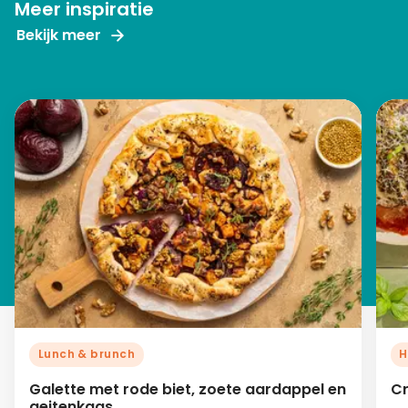
Meer inspiratie
Bekijk meer
Lunch & brunch
H
Galette met rode biet, zoete aardappel en
Cr
geitenkaas