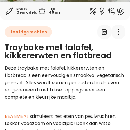
Niveau
Tijd
Gemiddeld
40 min
Leer koken als een chef
Kooktips & blogs
Hoofdgerechten
Traybake met falafel,
kikkererwten en flatbread
Deze traybake met falafel, kikkererwten en 
flatbread is een eenvoudig en smaakvol vegetarisch 
gerecht. Alles wordt samen geroosterd in de oven 
en geserveerd met frisse toppings voor een 
complete en kleurrijke maaltijd.
BEANMEAL
 stimuleert het eten van peulvruchten. 
Lekker voedzaam en veelzijdig! Denk aan witte 