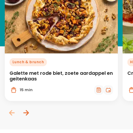
Lunch & brunch
H
Galette met rode biet, zoete aardappel en
Cr
geitenkaas
15 min