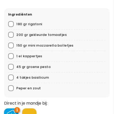
Ingrediënten
180 gr rigatoni
200 gr gekleurde tomaatjes
150 gr mini mozzarella bolletjes
1 el kappertjes
45 gr groene pesto
4 takjes basilicum
Peper en zout
Direct in je mandje bij:
1