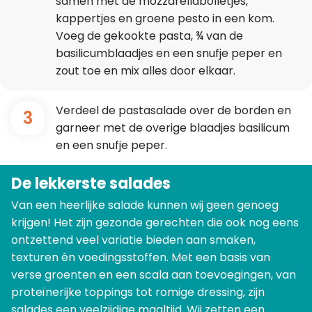
samen met de mozzarellabolletjes,
kappertjes en groene pesto in een kom.
Voeg de gekookte pasta, ¾ van de
basilicumblaadjes en een snufje peper en
zout toe en mix alles door elkaar.
Verdeel de pastasalade over de borden en
3
garneer met de overige blaadjes basilicum
en een snufje peper.
De lekkerste salades
Van een heerlijke salade kunnen wij geen genoeg
krijgen! Het zijn gezonde gerechten die ook nog eens
ontzettend veel variatie bieden aan smaken,
texturen én voedingsstoffen. Met een basis van
verse groenten en een scala aan toevoegingen, van
proteïnerijke toppings tot romige dressing, zijn
salades een veelzijdige maaltijd. Wij zetten een