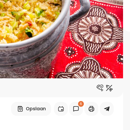
Midden-Oosters
Kooktips & blogs
Leer koken als een chef
Kooktips & blogs
6
Opslaan