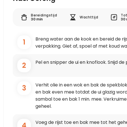
Bereidingstijd
Tot
Wachttijd
30 min
30 
Breng water aan de kook en bereid de rij
1
verpakking. Giet af, spoel af met koud wa
Pel en snipper de ui en knoflook. Snijd de p
2
Verhit olie in een wok en bak de spekblokj
3
en bak even mee totdat de ui glazig word
sambal toe en bak 1 min. mee. Verkruimel
geheel.
Voeg de rijst toe en bak mee tot het geh
4