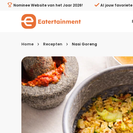
Nasi Goreng - Eatertainment
Nominee Website van het Jaar 2026!
Al jouw favoriet
Home
Recepten
Nasi Goreng
Kies je menugang
Ontbijt
Lunch & brunch
Tussendoortjes
Voor- & tussengerechten
Recepten avondeten