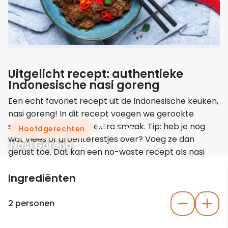
Uitgelicht recept: authentieke
Indonesische nasi goreng
Een echt favoriet recept uit de Indonesische keuken,
nasi goreng! In dit recept voegen we gerookte
spekblokjes toe voor extra smaak. Tip: heb je nog
Hoofdgerechten
30 min
wat vlees of groenterestjes over? Voeg ze dan
Nasi Goreng
gerust toe. Dat kan een no-waste recept als nasi
goreng heel goed hebben.
Ingrediënten
2 personen