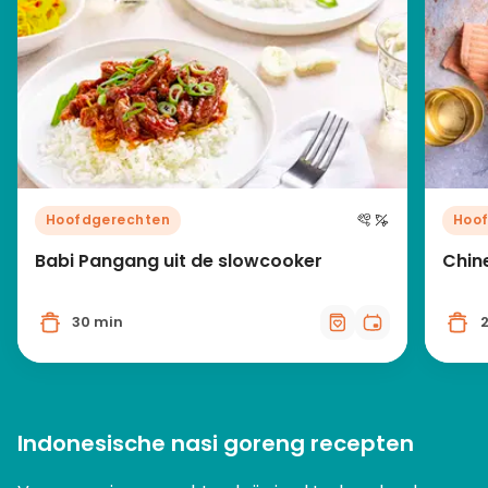
Hoofdgerechten
Hoo
Babi Pangang uit de slowcooker
Chin
30 min
Indonesische nasi goreng recepten