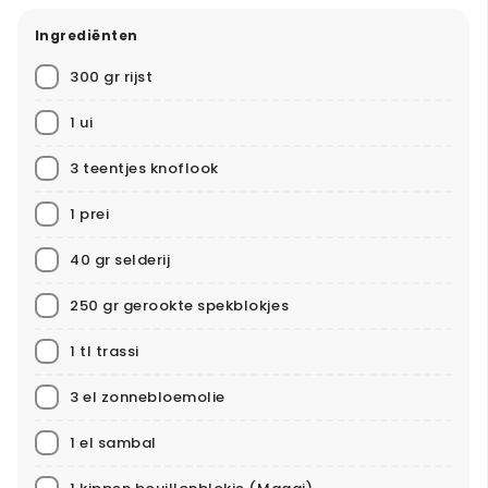
Ingrediënten
300 gr rijst
1 ui
3 teentjes knoflook
1 prei
40 gr selderij
250 gr gerookte spekblokjes
1 tl trassi
3 el zonnebloemolie
1 el sambal