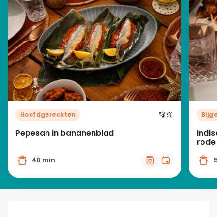
Hoofdgerechten
Bijg
Pepesan in bananenblad
Indi
rode
40 min