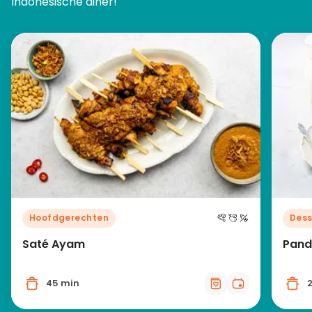
Indonesische diner!
Hoofdgerechten
Dess
Saté Ayam
Pand
45 min