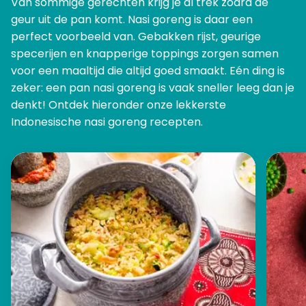
Van sommige gerechten krijg je al trek zodra de
geur uit de pan komt. Nasi goreng is daar een
perfect voorbeeld van. Gebakken rijst, geurige
specerijen en knapperige toppings zorgen samen
voor een maaltijd die altijd goed smaakt. Eén ding is
zeker: een pan nasi goreng is vaak sneller leeg dan je
denkt! Ontdek hieronder onze lekkerste
Indonesische nasi goreng recepten.