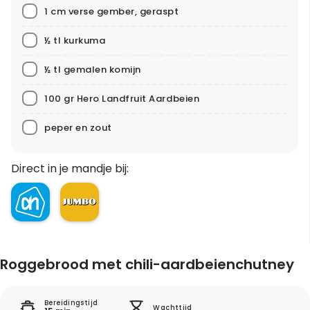
1 cm verse gember, geraspt
½ tl kurkuma
½ tl gemalen komijn
100 gr Hero Landfruit Aardbeien
peper en zout
Direct in je mandje bij:
Roggebrood met chili-aardbeienchutney
Bereidingstijd
Wachttijd