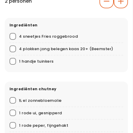
2 personen
Ingrediënten
4 sneetjes Fries roggebrood
4 plakken jong belegen kaas 20+
(Beemster)
1 handje tuinkers
Ingrediënten chutney
½ el zonnebloemolie
1 rode ui, gesnipperd
1 rode peper, fijngehakt