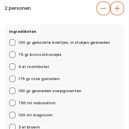
2 personen
Ingrediënten
100 gr gekookte krieltjes, in stukjes gesneden
75 gr broccoliroosjes
4 el roomboter
175 gr roze garnalen
150 gr gesneden soepgroenten
750 ml visbouillon
100 ml slagroom
3 el bloem