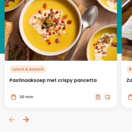
Lunch & brunch
B
Pastinaaksoep met crispy pancetta
Zo
20 min