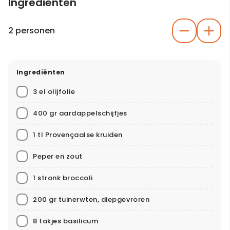
Ingrediënten
2 personen
Ingrediënten
3 el olijfolie
400 gr aardappelschijfjes
1 tl Provençaalse kruiden
Peper en zout
1 stronk broccoli
200 gr tuinerwten, diepgevroren
8 takjes basilicum