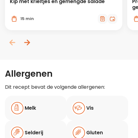
Kip met krieltjes en gemengde salade
Pr
ge
15 min
Allergenen
Dit recept bevat de volgende allergenen:
Melk
Vis
Selderij
Gluten