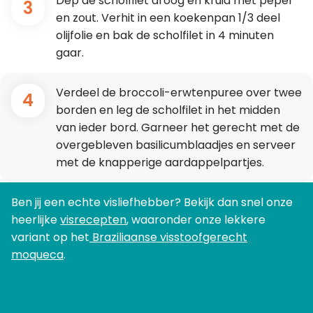
Dep de scholfilet droog en kruid met peper
3
en zout. Verhit in een koekenpan 1/3 deel
olijfolie en bak de scholfilet in 4 minuten
gaar.
Verdeel de broccoli-erwtenpuree over twee
4
borden en leg de scholfilet in het midden
van ieder bord. Garneer het gerecht met de
overgebleven basilicumblaadjes en serveer
met de knapperige aardappelpartjes.
Ben jij een echte visliefhebber? Bekijk dan snel onze
heerlijke
visrecepten
, waaronder onze lekkere
variant op het
Braziliaanse visstoofgerecht
moqueca
.