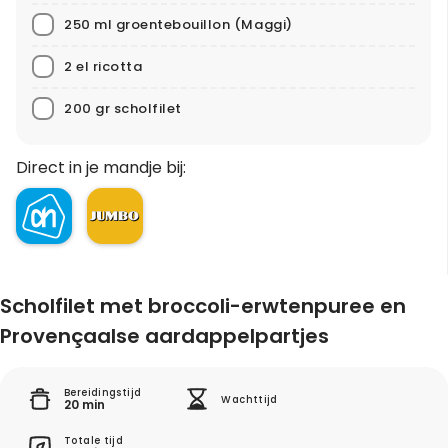
250 ml groentebouillon
(Maggi)
2 el ricotta
200 gr scholfilet
Direct in je mandje bij:
Scholfilet met broccoli-erwtenpuree en
Provençaalse aardappelpartjes
Bereidingstijd
Wachttijd
20 min
Totale tijd