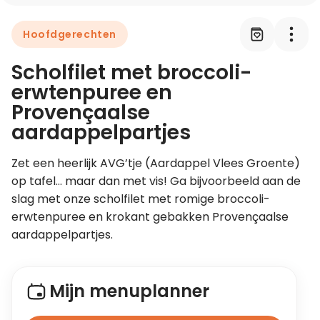
Hoofdgerechten
Leer koken als een chef
Scholfilet met broccoli-
Kooktips & blogs
erwtenpuree en
Provençaalse
aardappelpartjes
Zet een heerlijk AVG’tje (Aardappel Vlees Groente) 
op tafel… maar dan met vis! Ga bijvoorbeeld aan de 
slag met onze scholfilet met romige broccoli-
erwtenpuree en krokant gebakken Provençaalse 
aardappelpartjes.
Mijn menuplanner