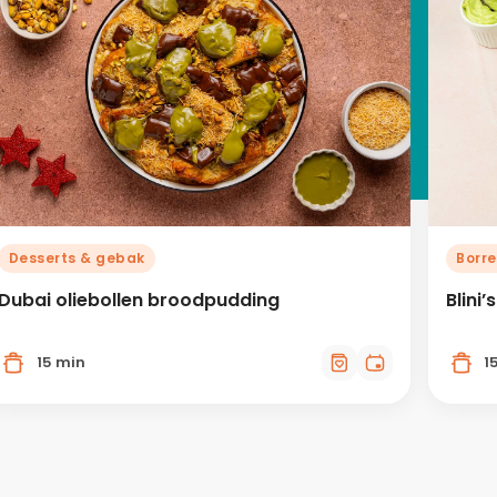
Desserts & gebak
Borre
Dubai oliebollen broodpudding
Blini
15 min
1