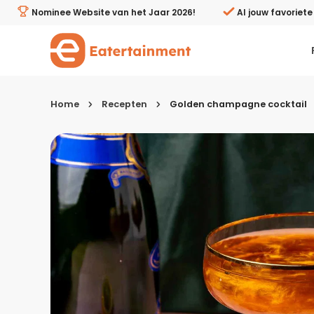
Golden champagne cocktail - Eatertainment
Nominee Website van het Jaar 2026!
Al jouw favoriet
Home
Recepten
Golden champagne cocktail
Kies je menugang
Ontbijt
Lunch & brunch
Tussendoortjes
Voor- & tussengerechten
Recepten avondeten