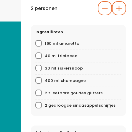
2 personen
Ingrediënten
160 ml amaretto
40 ml triple sec
30 ml suikersiroop
400 ml champagne
2 tl eetbare gouden glitters
2 gedroogde sinaasappelschijfjes