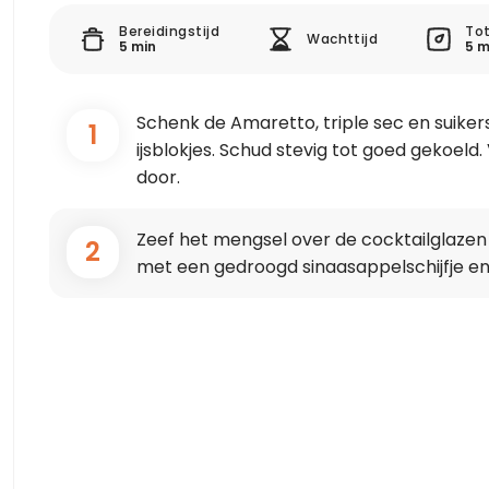
Bereidingstijd
Tot
Wachttijd
5 min
5 m
Schenk de Amaretto, triple sec en suiker
1
ijsblokjes. Schud stevig tot goed gekoeld
door.
Zeef het mengsel over de cocktailglaze
2
met een gedroogd sinaasappelschijfje en 