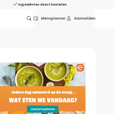
Ingrediënten direct bestellen
Menuplanner
Aanmelden
Favorieten
Mexicaans
Grieks
Mediterraans
Spaans
Hol
ij?
Wat eten we vandaag?
ners
Gezonde recepten
rken
Recepten avondeten
g?
Makkelijke recepten
ef
Vegetarische recepten