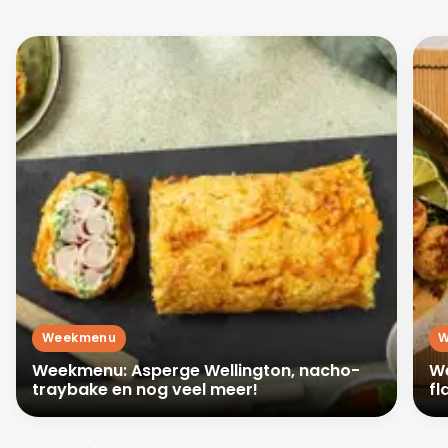
Weekmenu
W
Weekmenu: Asperge Wellington, nacho-
We
traybake en nog veel meer!
fl
Th