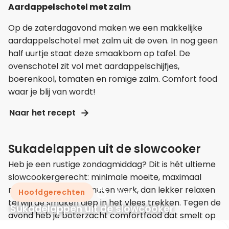
Aardappelschotel met zalm
Op de zaterdagavond maken we een makkelijke
aardappelschotel met zalm uit de oven. In nog geen
half uurtje staat deze smaakbom op tafel. De
ovenschotel zit vol met aardappelschijfjes,
boerenkool, tomaten en romige zalm. Comfort food
waar je blij van wordt!
Naar het recept
Sukadelappen uit de slowcooker
Heb je een rustige zondagmiddag? Dit is hét ultieme
slowcookergerecht: minimale moeite, maximaal
resultaat. Even 20 minuten werk, dan lekker relaxen
Hoofdgerechten
20 min
terwijl de smaken diep in het vlees trekken. Tegen de
Sukadelappen uit de slowcooker
avond heb je boterzacht comfortfood dat smelt op
je tong!