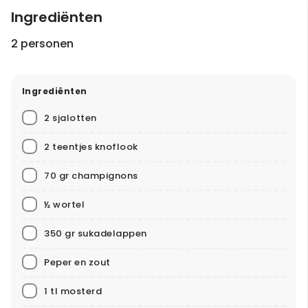
Ingrediënten
2 personen
Ingrediënten
2 sjalotten
2 teentjes knoflook
70 gr champignons
½ wortel
350 gr sukadelappen
Peper en zout
1 tl mosterd