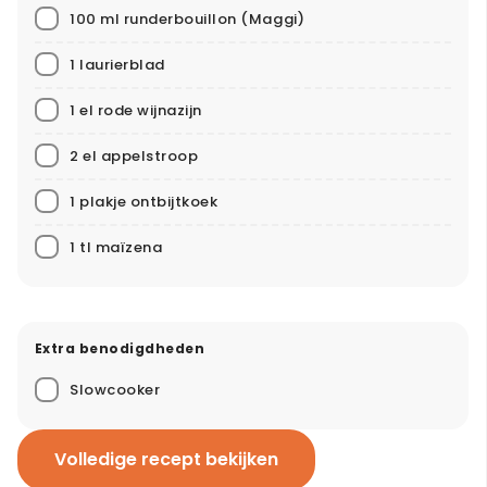
100 ml runderbouillon
(Maggi)
1 laurierblad
1 el rode wijnazijn
2 el appelstroop
1 plakje ontbijtkoek
1 tl maïzena
Extra benodigdheden
Slowcooker
Volledige recept bekijken