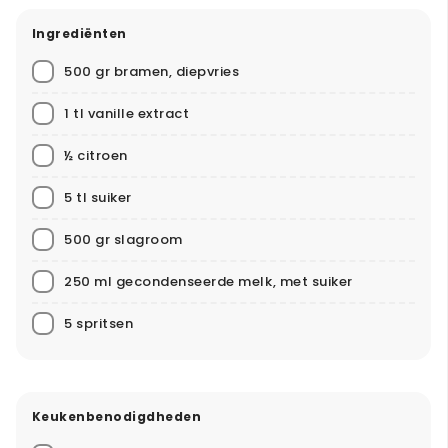
Ingrediënten
500 gr bramen, diepvries
1 tl vanille extract
½ citroen
5 tl suiker
500 gr slagroom
250 ml gecondenseerde melk, met suiker
5 spritsen
Keukenbenodigdheden