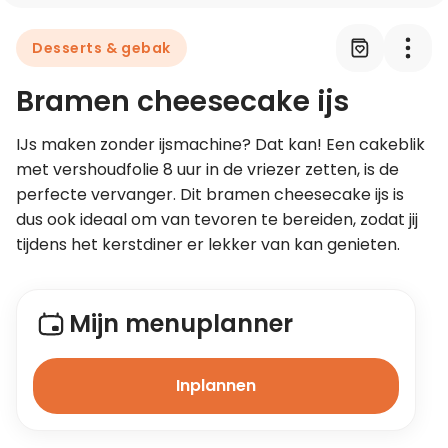
Desserts & gebak
Leer koken als een chef
Bramen cheesecake ijs
Kooktips & blogs
IJs maken zonder ijsmachine? Dat kan! Een cakeblik 
met vershoudfolie 8 uur in de vriezer zetten, is de 
perfecte vervanger. Dit bramen cheesecake ijs is 
dus ook ideaal om van tevoren te bereiden, zodat jij 
tijdens het kerstdiner er lekker van kan genieten.
Mijn menuplanner
Inplannen