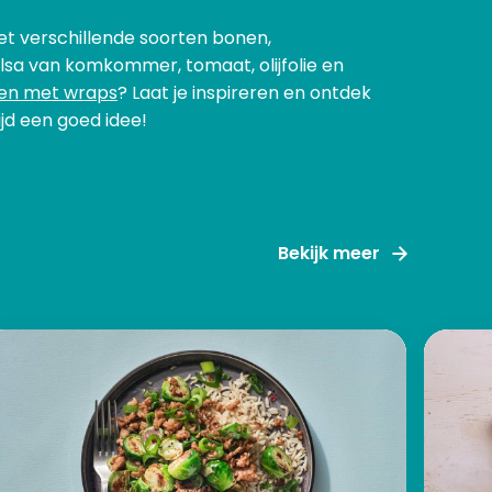
et verschillende soorten bonen,
alsa van komkommer, tomaat, olijfolie en
en met wraps
? Laat je inspireren en ontdek
ijd een goed idee!
Bekijk meer