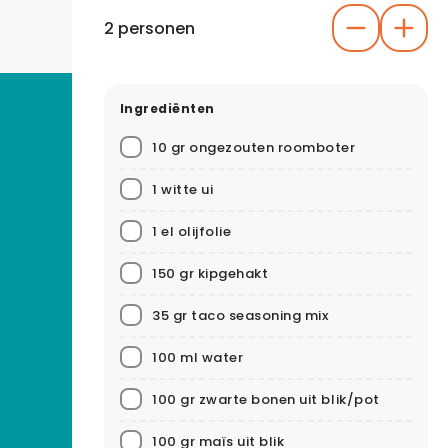
2 personen
Ingrediënten
10 gr ongezouten roomboter
1 witte ui
1 el olijfolie
150 gr kipgehakt
35 gr taco seasoning mix
100 ml water
100 gr zwarte bonen uit blik/pot
100 gr maïs uit blik