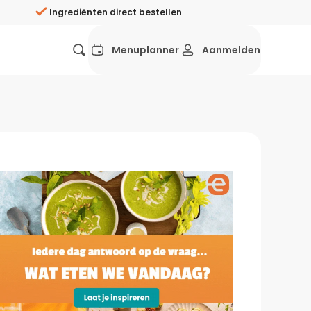
Ingrediënten direct bestellen
Menuplanner
Aanmelden
Favorieten
Mexicaans
Grieks
Mediterraans
Spaans
Hol
ij?
Wat eten we vandaag?
ners
Gezonde recepten
rken
Recepten avondeten
g?
Makkelijke recepten
ef
Vegetarische recepten