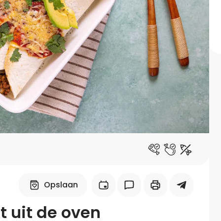
Midden-Oosters
Kooktips & blogs
Leer koken als een chef
Kooktips & blogs
Opslaan
 uit de oven