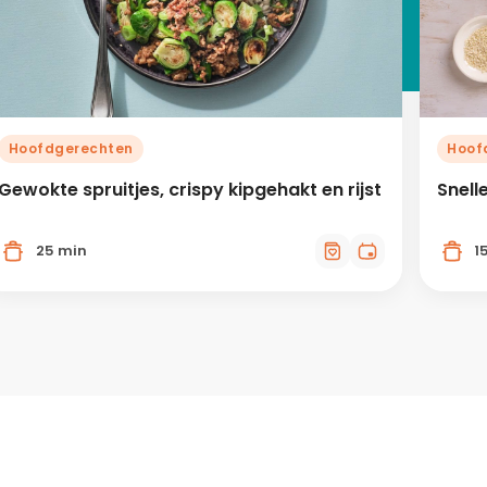
Hoofdgerechten
Hoof
Gewokte spruitjes, crispy kipgehakt en rijst
Snell
25 min
1