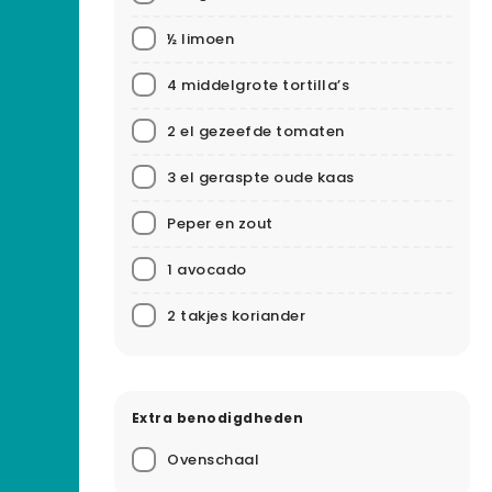
½ limoen
4 middelgrote tortilla’s
2 el gezeefde tomaten
3 el geraspte oude kaas
Peper en zout
1 avocado
2 takjes koriander
Extra benodigdheden
Ovenschaal