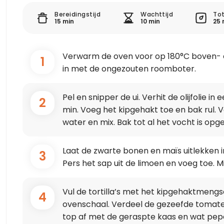
Bereidingstijd
Wachttijd
Tot
15 min
10 min
25 
Verwarm de oven voor op 180°C boven-
1
in met de ongezouten roomboter.
Pel en snipper de ui. Verhit de olijfolie i
2
min. Voeg het kipgehakt toe en bak rul.
water en mix. Bak tot al het vocht is op
Laat de zwarte bonen en maïs uitlekken i
3
Pers het sap uit de limoen en voeg toe. Mi
Vul de tortilla’s met het kipgehaktmengs
4
ovenschaal. Verdeel de gezeefde tomaten
top af met de geraspte kaas en wat peper 