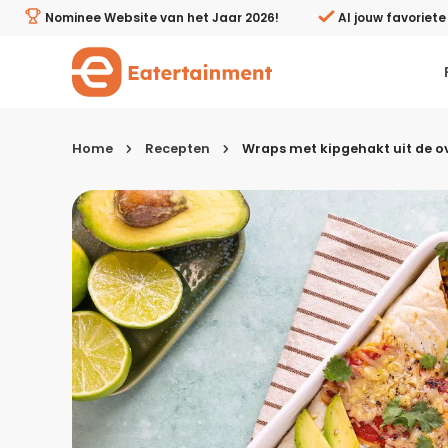
Wraps met kipgehakt uit de oven - Eatertainment
Nominee Website van het Jaar 2026!
Al jouw favoriet
Home
Recepten
Wraps met kipgehakt uit de o
Kies je menugang
Ontbijt
Lunch & brunch
Tussendoortjes
Voor- & tussengerechten
Recepten avondeten