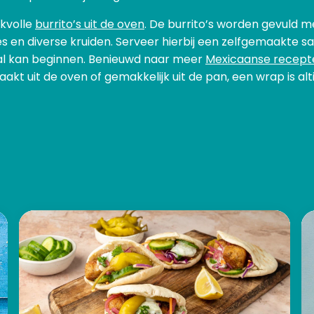
kvolle
burrito’s uit de oven
. De burrito’s worden gevuld m
s en diverse kruiden. Serveer hierbij een zelfgemaakte s
al kan beginnen. Benieuwd naar meer
Mexicaanse recept
akt uit de oven of gemakkelijk uit de pan, een wrap is alt