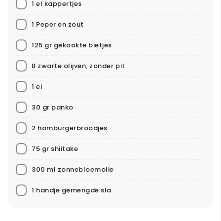
1 el kappertjes
1 Peper en zout
125 gr gekookte bietjes
8 zwarte olijven, zonder pit
1 ei
30 gr panko
2 hamburgerbroodjes
75 gr shiitake
300 ml zonnebloemolie
1 handje gemengde sla