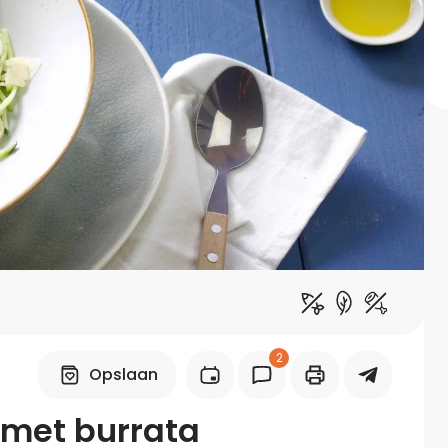
Midden-Oosters
Kooktips & blogs
Leer koken als een chef
Kooktips & blogs
2
Opslaan
 met burrata