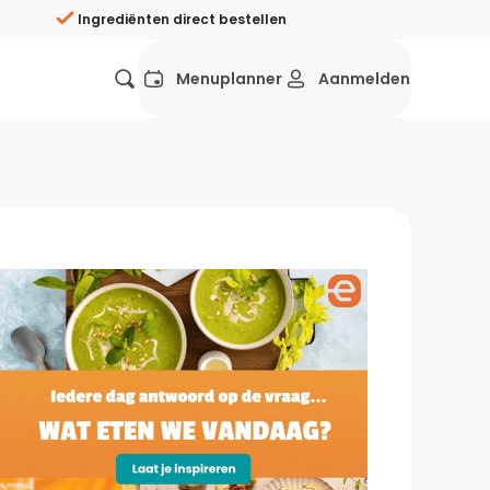
Ingrediënten direct bestellen
Menuplanner
Aanmelden
Favorieten
Mexicaans
Grieks
Mediterraans
Spaans
Hol
ij?
Wat eten we vandaag?
ners
Gezonde recepten
rken
Recepten avondeten
g?
Makkelijke recepten
ef
Vegetarische recepten