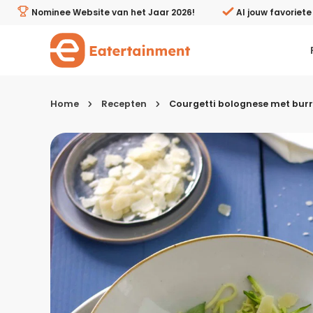
Courgetti bolognese met burrata - Eatertainment
Nominee Website van het Jaar 2026!
Al jouw favoriet
Home
Recepten
Courgetti bolognese met bur
Kies je menugang
Ontbijt
Lunch & brunch
Tussendoortjes
Voor- & tussengerechten
Recepten avondeten