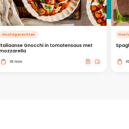
Hoofdgerechten
Hoof
Italiaanse Gnocchi in tomatensaus met
Spagh
mozzarella
10 min
1