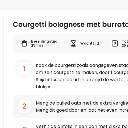
Courgetti bolognese met burrat
Bereidingstijd
Tot
Wachttijd
25 min
25 
Kook de courgetti zoals aangegeven staat
1
om zelf courgetti te maken, door 1 courge
Snijd intussen de ui fijn en snijd de worte
blokjes.
Meng de pulled oats met de extra vergine ol
2
Meng dit goed door en laat het even intr
Verhit de olijfolie in een pan met dikke b