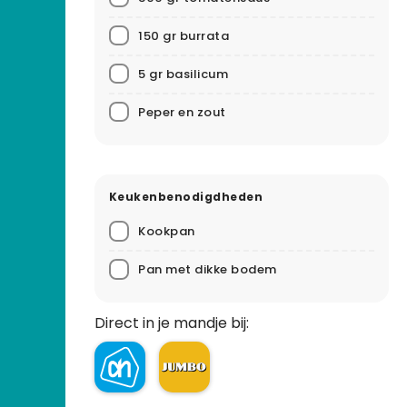
150 gr burrata
5 gr basilicum
Peper en zout
Keukenbenodigdheden
Kookpan
Pan met dikke bodem
Direct in je mandje bij: