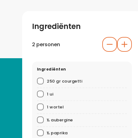
Ingrediënten
2 personen
Ingrediënten
250 gr courgetti
1 ui
1 wortel
½ aubergine
½ paprika