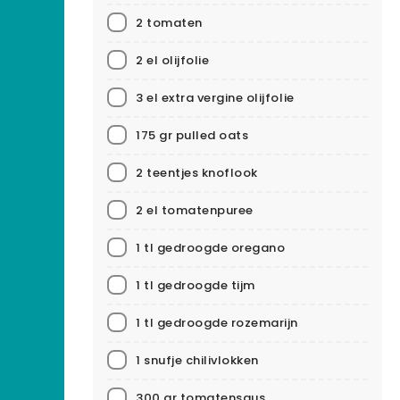
2 tomaten
2 el olijfolie
3 el extra vergine olijfolie
175 gr pulled oats
2 teentjes knoflook
2 el tomatenpuree
1 tl gedroogde oregano
1 tl gedroogde tijm
1 tl gedroogde rozemarijn
1 snufje chilivlokken
300 gr tomatensaus