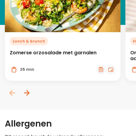
Lunch & brunch
H
Zomerse orzosalade met garnalen
Or
aa
25 min
Allergenen