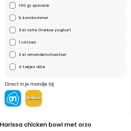
100 gr spinazie
½ komkommer
3 el volle Griekse yoghurt
1 citroen
2 el amandelschaafsel
4 takjes dille
Direct in je mandje bij:
Harissa chicken bowl met orzo