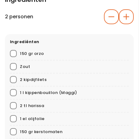
2 personen
Ingrediënten
150 gr orzo
Zout
2 kipdijfilets
1 l kippenbouillon
(Maggi)
2 tl harissa
1 el olijfolie
150 gr kerstomaten