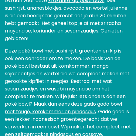
Ga dan voor deze
krokante kip poké bowl
. Met
sushirijst, ananasblokjes, avocado en wortel julienne
is dit een heerlijk fris gerecht dat je al in 20 minuten
hebt gemaakt. Het geheel top je af met sriracha
mayonaise, koriander en sesamzaadjes. Genieten
geblazen!
Deze
poké bowl met sushi rijst, groenten en kip
is
ook een aanrader om te maken. De basis van de
poké bowl bestaat uit komkommer, mango,
sojaboontjes en wortel die we compleet maken met
gerookte kipfilet in reepjes. Bestrooi met wat
sesamzaadjes en wasabi mayonaise om het
compleet te maken. Wil je juist iets anders dan een
poké bowl? Maak dan eens deze
gado gado bowl
met taugé, komkommer en pindasaus
. Gado gado is
een lekker Indonesisch groentegerecht dat we
verwerken in een bowl. Wij maken het compleet met
een zelfgemaakte pindasaus en cassave.