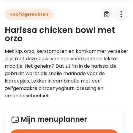
Hoofdgerechten
Leer koken als een chef
Harissa chicken bowl met
Kooktips & blogs
orzo
Met kip, orzo, kerstomaten en komkommer verzeker 
je je met deze bowl van een voedzaam en lekker 
maaltje. Het geheim? Dat zit ’m in de harissa, die 
gebruikt wordt als snelle marinade voor de 
kipreepjes. Lekker in combinatie met een 
zelfgemaakte citroenyoghurt-dressing en 
amandelschaafsel.
Mijn menuplanner