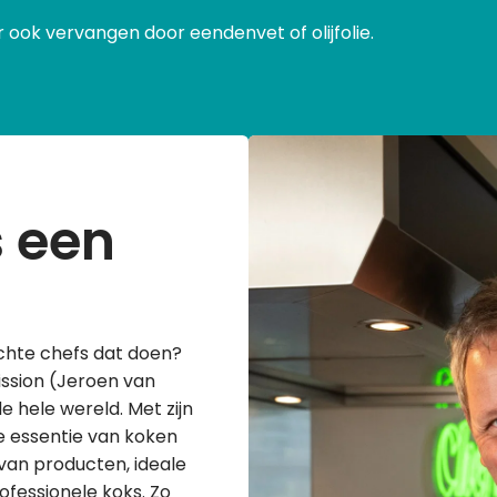
 ook vervangen door eendenvet of olijfolie.
s een
 echte chefs dat doen?
ission (Jeroen van
e hele wereld. Met zijn
e essentie van koken
van producten, ideale
ofessionele koks. Zo