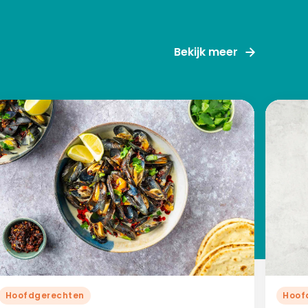
Bekijk meer
Hoofdgerechten
Hoof