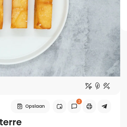
Midden-Oosters
Kooktips & blogs
Leer koken als een chef
Kooktips & blogs
2
Opslaan
terre