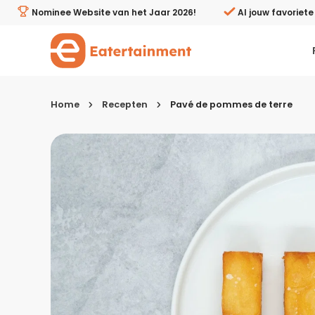
Pavé de pommes de terre - Eatertainment
Nominee Website van het Jaar 2026!
Al jouw favoriet
Home
Recepten
Pavé de pommes de terre
Kies je menugang
Ontbijt
Lunch & brunch
Tussendoortjes
Voor- & tussengerechten
Recepten avondeten