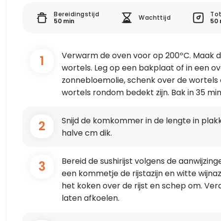
Bereidingstijd
Tot
Wachttijd
50 min
50 
Verwarm de oven voor op 200ºC. Maak d
1
wortels. Leg op een bakplaat of in een 
zonnebloemolie, schenk over de wortels 
wortels rondom bedekt zijn. Bak in 35 min
Snijd de komkommer in de lengte in plakk
2
halve cm dik.
Bereid de sushirijst volgens de aanwijzi
3
een kommetje de rijstazijn en witte wijna
het koken over de rijst en schep om. Ver
laten afkoelen.