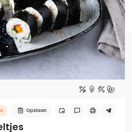
Midden-Oosters
Kooktips & blogs
Leer koken als een chef
Kooktips & blogs
Opslaan
en
ltjes