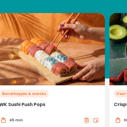
Borrelhapjes & snacks
Voor
WK Sushi Push Pops
Crisp
45 min
3