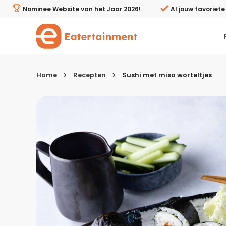
Sushi met miso worteltjes - Eatertainment
Nominee Website van het Jaar 2026!
Al jouw favoriet
Home
Recepten
Sushi met miso worteltjes
Kies je menugang
Ontbijt
Lunch & brunch
Tussendoortjes
Voor- & tussengerechten
Recepten avondeten