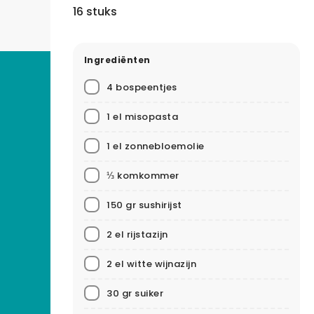
16 stuks
Ingrediënten
4 bospeentjes
1 el misopasta
1 el zonnebloemolie
⅓ komkommer
150 gr sushirijst
2 el rijstazijn
2 el witte wijnazijn
30 gr suiker