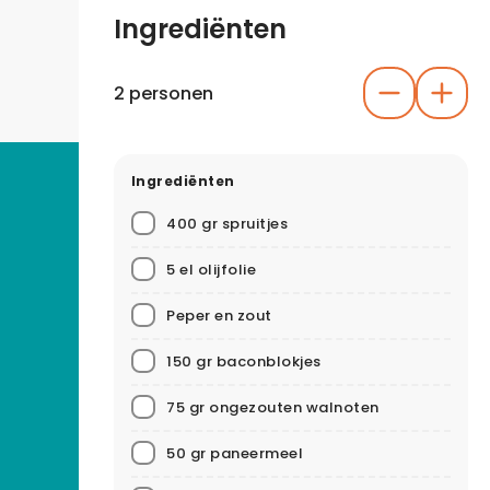
Ingrediënten
2 personen
Ingrediënten
400 gr spruitjes
5 el olijfolie
Peper en zout
150 gr baconblokjes
75 gr ongezouten walnoten
50 gr paneermeel