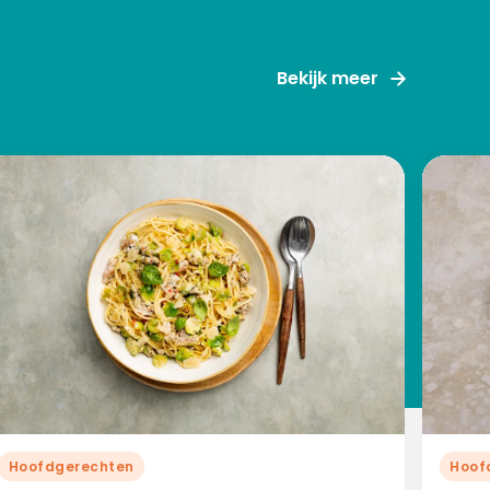
Bekijk meer
Hoofdgerechten
Hoof