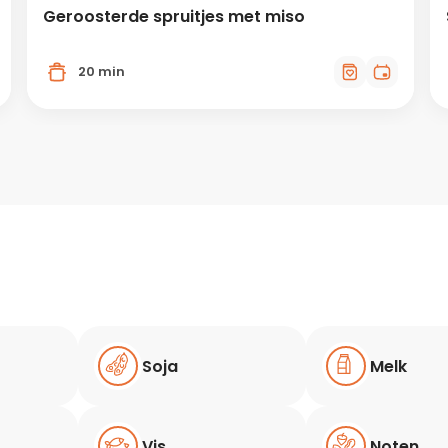
Geroosterde spruitjes met miso
20 min
Soja
Melk
Vis
Noten