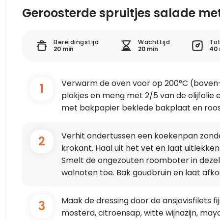
Geroosterde spruitjes salade me
Bereidingstijd
Wachttijd
Tot
20 min
20 min
40 
Verwarm de oven voor op 200°C (boven- e
1
plakjes en meng met 2/5 van de olijfolie
met bakpapier beklede bakplaat en roost
Verhit ondertussen een koekenpan zonde
2
krokant. Haal uit het vet en laat uitlekk
Smelt de ongezouten roomboter in deze
walnoten toe. Bak goudbruin en laat afko
Maak de dressing door de ansjovisfilets 
3
mosterd, citroensap, witte wijnazijn, mayo