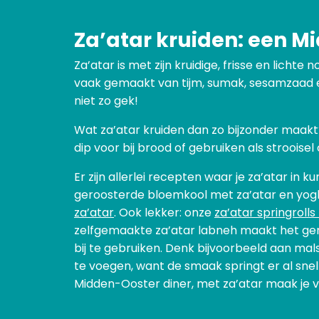
Za’atar kruiden: een M
Za’atar is met zijn kruidige, frisse en licht
vaak gemaakt van tijm, sumak, sesamzaad e
niet zo gek!
Wat za’atar kruiden dan zo bijzonder maakt? 
dip voor bij brood of gebruiken als strooisel
Er zijn allerlei recepten waar je za’atar in
geroosterde bloemkool met za’atar en yogh
za’atar
. Ook lekker: onze
za’atar springroll
zelfgemaakte za’atar labneh maakt het ger
bij te gebruiken. Denk bijvoorbeeld aan ma
te voegen, want de smaak springt er al snel
Midden-Ooster diner, met za’atar maak je va