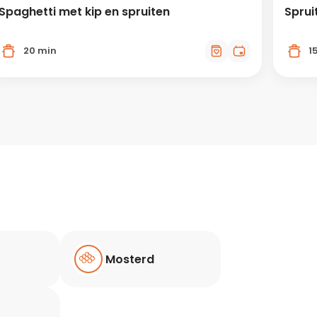
Spaghetti met kip en spruiten
Sprui
20 min
1
Mosterd