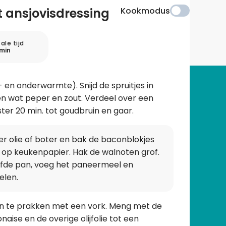
t ansjovisdressing
Kookmodus
ale tijd
min
n onderwarmte). Snijd de spruitjes in
 en wat peper en zout. Verdeel over een
er 20 min. tot goudbruin en gaar.
r olie of boter en bak de baconblokjes
en op keukenpapier. Hak de walnoten grof.
lfde pan, voeg het paneermeel en
elen.
fijn te prakken met een vork. Meng met de
naise en de overige olijfolie tot een