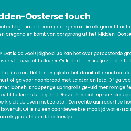
idden-Oosterse touch
e nootachtige smaak een specerijenmix die elk gerecht nét 
n oregano en komt van oorsprong uit het Midden-Oosten.
Dat is de veelzijdigheid. Je kan het over geroosterde gro
 over vlees, vis of halloumi. Ook doet een snufje za’atar 
 kunt gebruiken. Het belangrijkste: het draait allemaal om 
urt of ga voor naanbrood met za’atar en feta. Of ga vo
s met labneh
. Knapperige springrolls gevuld met romige 
echt helemaal compleet. Recepten met kip en zalm zijn 
lse
kip uit de oven met za’atar
. Een echte aanrader! Je ho
 bovenuit. Of je nu een doordeweekse maaltijd wat extra’
n elk gerecht een klein feestje.