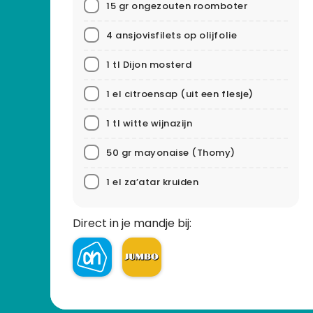
15 gr ongezouten roomboter
4 ansjovisfilets op olijfolie
1 tl Dijon mosterd
1 el citroensap (uit een flesje)
1 tl witte wijnazijn
50 gr mayonaise
(Thomy)
1 el za’atar kruiden
Direct in je mandje bij: