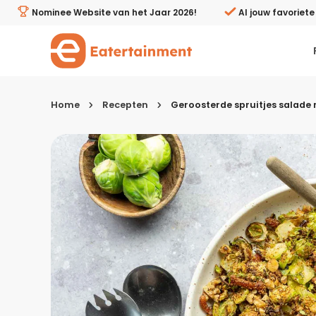
Geroosterde spruitjes salade met ansjovisdressing - Eat
Nominee Website van het Jaar 2026!
Al jouw favoriet
Home
Recepten
Geroosterde spruitjes salade
Kies je menugang
Ontbijt
Lunch & brunch
Tussendoortjes
Voor- & tussengerechten
Recepten avondeten