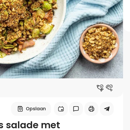
Midden-Oosters
Kooktips & blogs
Leer koken als een chef
Kooktips & blogs
Opslaan
es salade met