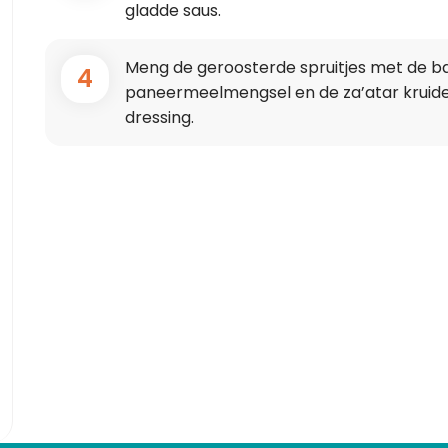
gladde saus.
Meng de geroosterde spruitjes met de ba
4
paneermeelmengsel en de za’atar kruid
dressing.