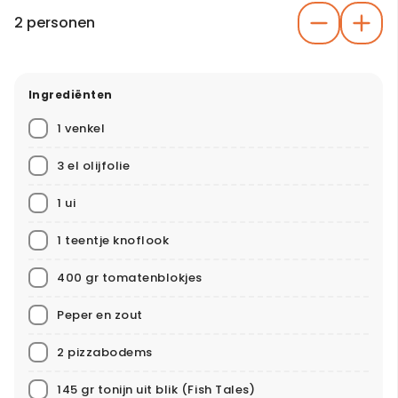
2 personen
Ingrediënten
1 venkel
3 el olijfolie
1 ui
1 teentje knoflook
400 gr tomatenblokjes
Peper en zout
2 pizzabodems
145 gr tonijn uit blik
(Fish Tales)