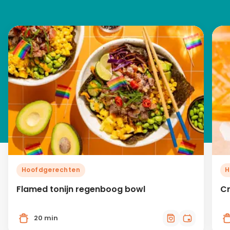
Hoofdgerechten
H
Flamed tonijn regenboog bowl
Cr
20 min