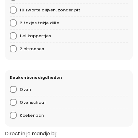
10 zwarte olijven, zonder pit
2 takjes takje dille
1 el kappertjes
2 citroenen
Keukenbenodigdheden
Oven
Ovenschaal
Koekenpan
Direct in je mandje bij: