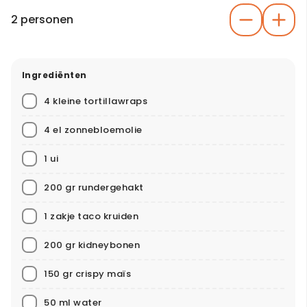
2 personen
Ingrediënten
4 kleine tortillawraps
4 el zonnebloemolie
1 ui
200 gr rundergehakt
1 zakje taco kruiden
200 gr kidneybonen
150 gr crispy maïs
50 ml water