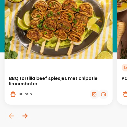
L
BBQ tortilla beef spiesjes met chipotle
Pa
limoenboter
30 min