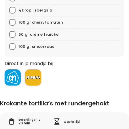
½ krop ijsbergsla
100 gr cherrytomaten
60 gr crème fraîche
100 gr smeerkaas
Direct in je mandje bij:
Krokante tortilla’s met rundergehakt
Bereidingstijd
Wachttijd
20 min