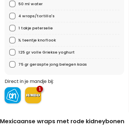
50 ml water
4 wraps/tortilla's
1 takje peterselie
½ teentje knoflook
125 gr volle Griekse yoghurt
75 gr geraspte jong belegen kaas
Direct in je mandje bij:
1
Mexicaanse wraps met rode kidneybonen