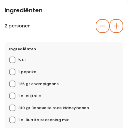
Ingrediënten
2 personen
Ingrediënten
½ ui
1 paprika
125 gr champignons
1 el olijfolie
310 gr Bonduelle rode kidneybonen
1 el Burrito seasoning mix