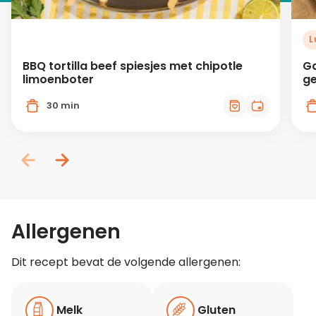
L
BBQ tortilla beef spiesjes met chipotle
Ga
limoenboter
ge
30 min
Allergenen
Dit recept bevat de volgende allergenen:
Melk
Gluten