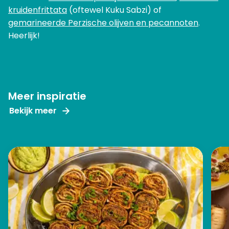
kruidenfrittata
(oftewel Kuku Sabzi) of
gemarineerde Perzische olijven en pecannoten
.
Heerlijk!
Meer inspiratie
Bekijk meer