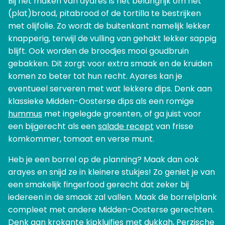
Bij het maken van ayares is het belangrijk om het
(plat)brood, pitabrood of de tortilla te bestrijken
met olijfolie. Zo wordt de buitenkant namelijk lekker
knapperig, terwijl de vulling van gehakt lekker sappig
blijft. Ook worden de broodjes mooi goudbruin
gebakken. Dit zorgt voor extra smaak en de kruiden
komen zo beter tot hun recht. Ayares kan je
eventueel serveren met wat lekkere dips. Denk aan
klassieke Midden-Oosterse dips als een romige
hummus
met ingelegde groenten, of ga juist voor
een bijgerecht als een
salade recept
van frisse
komkommer, tomaat en verse munt.
Heb je een borrel op de planning? Maak dan ook
arayes en snijd ze in kleinere stukjes! Zo geniet je van
een smakelijk fingerfood gerecht dat zeker bij
iedereen in de smaak zal vallen. Maak de borrelplank
compleet met andere Midden-Oosterse gerechten.
Denk aan
krokante kipkluifjes met dukkah
,
Perzische