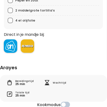
Peper en zout
2 middelgrote tortilla’s
4 el olijfolie
Direct in je mandje bij:
Arayes
Bereidingstijd
Wachttijd
25 min
Totale tijd
25 min
Kookmodus