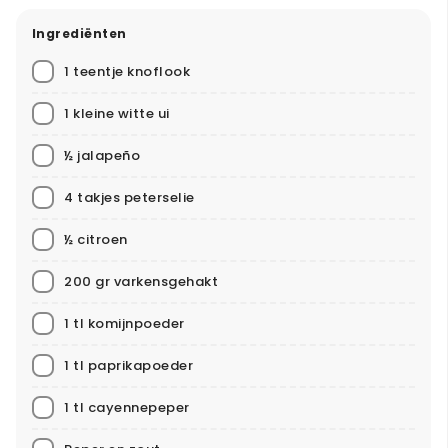
Ingrediënten
1 teentje knoflook
1 kleine witte ui
½ jalapeño
4 takjes peterselie
½ citroen
200 gr varkensgehakt
1 tl komijnpoeder
1 tl paprikapoeder
1 tl cayennepeper