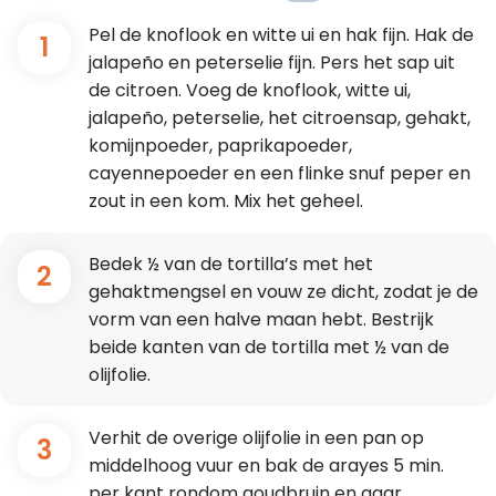
Pel de knoflook en witte ui en hak fijn. Hak de
1
jalapeño en peterselie fijn. Pers het sap uit
de citroen. Voeg de knoflook, witte ui,
jalapeño, peterselie, het citroensap, gehakt,
komijnpoeder, paprikapoeder,
cayennepoeder en een flinke snuf peper en
zout in een kom. Mix het geheel.
Bedek ½ van de tortilla’s met het
2
gehaktmengsel en vouw ze dicht, zodat je de
vorm van een halve maan hebt. Bestrijk
beide kanten van de tortilla met ½ van de
olijfolie.
Verhit de overige olijfolie in een pan op
3
middelhoog vuur en bak de arayes 5 min.
per kant rondom goudbruin en gaar.