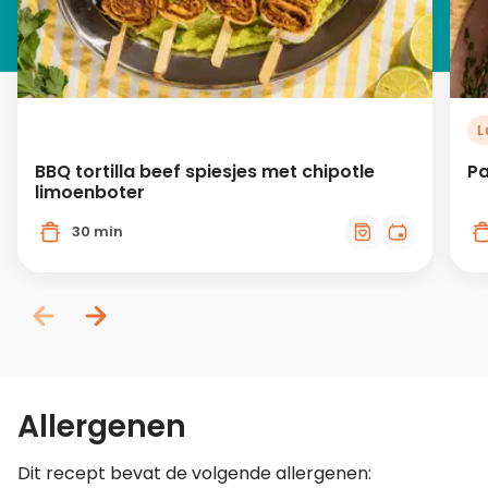
L
BBQ tortilla beef spiesjes met chipotle
Pa
limoenboter
30 min
Allergenen
Dit recept bevat de volgende allergenen: