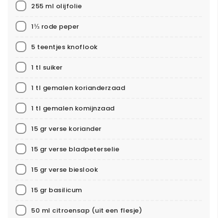
255 ml olijfolie
1⅓ rode peper
5 teentjes knoflook
1 tl suiker
1 tl gemalen korianderzaad
1 tl gemalen komijnzaad
15 gr verse koriander
15 gr verse bladpeterselie
15 gr verse bieslook
15 gr basilicum
50 ml citroensap (uit een flesje)