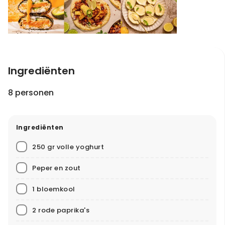
Ingrediënten
8 personen
Ingrediënten
250 gr volle yoghurt
Peper en zout
1 bloemkool
2 rode paprika's