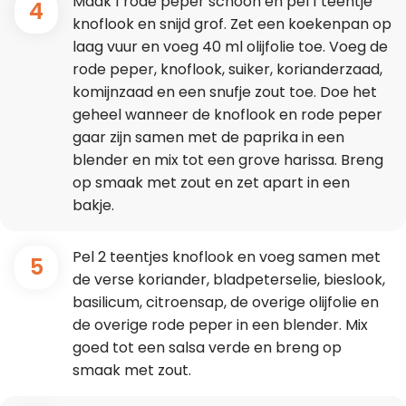
Maak 1 rode peper schoon en pel 1 teentje
4
knoflook en snijd grof. Zet een koekenpan op
laag vuur en voeg 40 ml olijfolie toe. Voeg de
rode peper, knoflook, suiker, korianderzaad,
komijnzaad en een snufje zout toe. Doe het
geheel wanneer de knoflook en rode peper
gaar zijn samen met de paprika in een
blender en mix tot een grove harissa. Breng
op smaak met zout en zet apart in een
bakje.
Pel 2 teentjes knoflook en voeg samen met
5
de verse koriander, bladpeterselie, bieslook,
basilicum, citroensap, de overige olijfolie en
de overige rode peper in een blender. Mix
goed tot een salsa verde en breng op
smaak met zout.