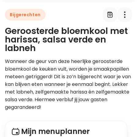
Bijgerechten
Leer koken als een chef
Geroosterde bloemkool met
Kooktips & blogs
harissa, salsa verde en
labneh
Wanneer de geur van deze heerlijke geroosterde 
bloemkool de keuken vult, worden je smaakpapillen 
meteen getriggerd! Dit is zo’n bijgerecht waar je van 
kan blijven eten wanneer je eenmaal begint. Lekker 
met labneh, zelfgemaakte harissa én zelfgemaakte 
salsa verde. Hiermee verbluf jij jouw gasten 
gegarandeerd!
Mijn menuplanner