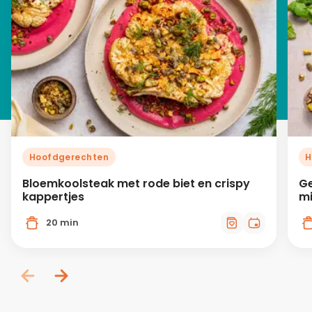
Hoofdgerechten
H
Bloemkoolsteak met rode biet en crispy
Ge
kappertjes
mi
20 min