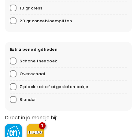
10 gr cress
20 gr zonnebloempitten
Extra benodigdheden
Schone theedoek
Ovenschaal
Ziplock zak of afgesloten bakje
Blender
Direct in je mandje bij:
1