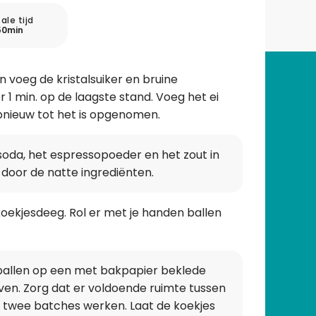
ale tijd
50min
n voeg de kristalsuiker en bruine
 1 min. op de laagste stand. Voeg het ei
opnieuw tot het is opgenomen.
soda, het espressopoeder en het zout in
 door de natte ingrediënten.
 koekjesdeeg. Rol er met je handen ballen
ballen op een met bakpapier beklede
oven. Zorg dat er voldoende ruimte tussen
in twee batches werken. Laat de koekjes