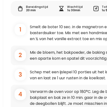
Bereidingstijd
Wachttijd
Tot
20 min
1u 30min
1u 
Smelt de boter 10 sec. in de magnetron e
1
basterdsuiker toe. Mix met een handmixer
en ½ van het vanille extract toe en mix 
Mix de bloem, het bakpoeder, de baking 
2
een aparte kom en spatel dit voorzichtig
Schep met een ijslepel 10 porties uit het
3
van en laat ze 1 uur rusten in de koelkast.
Verwarm de oven voor op 180°C. Leg de 
4
bakplaat en bak ze in 10 min. gaar in de 
de deegbollen blijft. Je moet misschien 