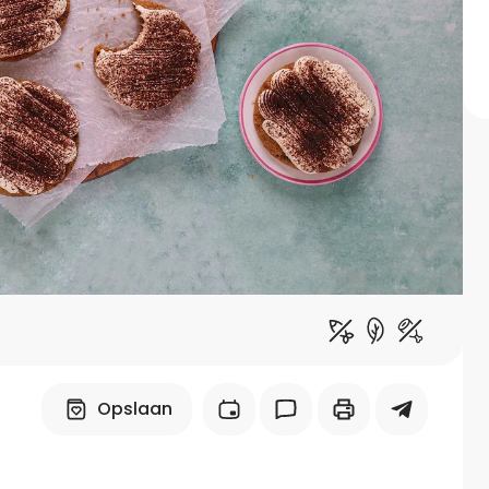
Midden-Oosters
Kooktips & blogs
Leer koken als een chef
Kooktips & blogs
Opslaan