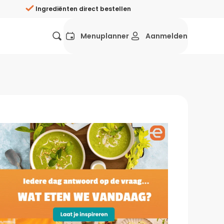
Ingrediënten direct bestellen
Menuplanner
Aanmelden
Favorieten
Mexicaans
Grieks
Mediterraans
Spaans
Hol
ij?
Wat eten we vandaag?
ners
Gezonde recepten
rken
Recepten avondeten
g?
Makkelijke recepten
ef
Vegetarische recepten