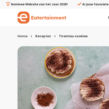
Tiramisu cookies - Eatertainment
Nominee Website van het Jaar 2026!
Al jouw favoriet
Home
Recepten
Tiramisu cookies
Kies je menugang
Ontbijt
Lunch & brunch
Tussendoortjes
Voor- & tussengerechten
Recepten avondeten