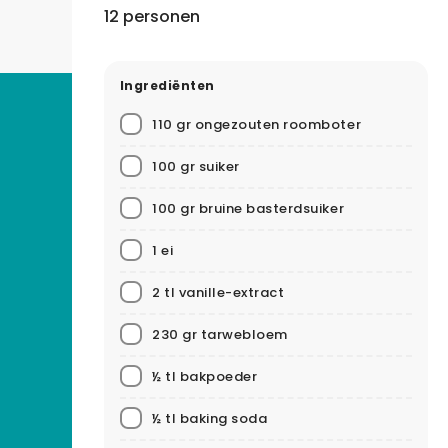
12 personen
Ingrediënten
110 gr ongezouten roomboter
100 gr suiker
100 gr bruine basterdsuiker
1 ei
2 tl vanille-extract
230 gr tarwebloem
½ tl bakpoeder
½ tl baking soda