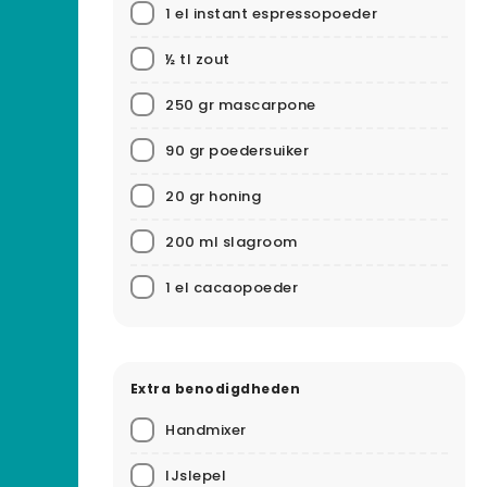
1 el instant espressopoeder
½ tl zout
250 gr mascarpone
90 gr poedersuiker
20 gr honing
200 ml slagroom
1 el cacaopoeder
Extra benodigdheden
Handmixer
IJslepel