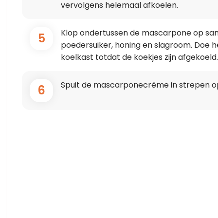
vervolgens helemaal afkoelen.
Klop ondertussen de mascarpone op same
5
poedersuiker, honing en slagroom. Doe he
koelkast totdat de koekjes zijn afgekoeld
Spuit de mascarponecrème in strepen op
6