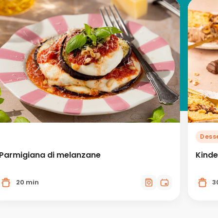
Dess
Parmigiana di melanzane
Kinde
20 min
3