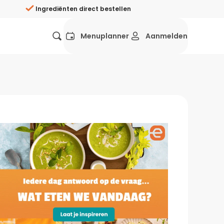
Ingrediënten direct bestellen
Menuplanner
Aanmelden
Favorieten
Mexicaans
Grieks
Mediterraans
Spaans
Hol
ij?
Wat eten we vandaag?
ners
Gezonde recepten
rken
Recepten avondeten
g?
Makkelijke recepten
ef
Vegetarische recepten