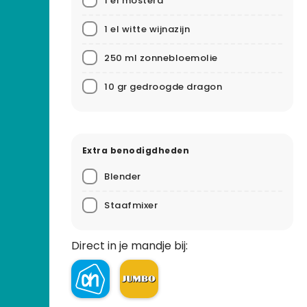
1 el mosterd
1 el witte wijnazijn
250 ml zonnebloemolie
10 gr gedroogde dragon
Extra benodigdheden
Blender
Staafmixer
Direct in je mandje bij: