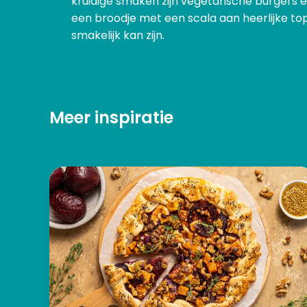
kruidige smaken zijn vegetarische burgers 
een broodje met een scala aan heerlijke top
smakelijk kan zijn.
Meer inspiratie