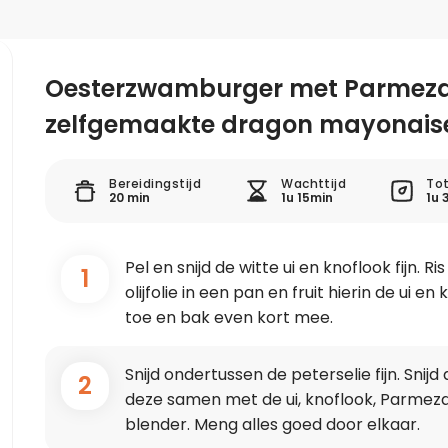
Oesterzwamburger met Parmeza
zelfgemaakte dragon mayonais
Bereidingstijd
Wachttijd
Tot
20 min
1u 15min
1u 
Pel en snijd de witte ui en knoflook fijn. Ris
1
olijfolie in een pan en fruit hierin de ui e
toe en bak even kort mee.
Snijd ondertussen de peterselie fijn. Sni
2
deze samen met de ui, knoflook, Parmezaa
blender. Meng alles goed door elkaar.