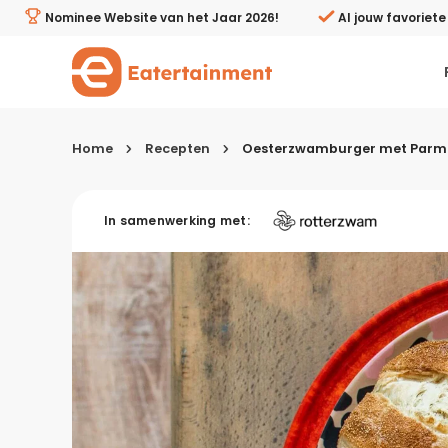
Oesterzwamburger met Parmezaanse kaas en zelfgemaa
Nominee Website van het Jaar 2026!
Al jouw favoriet
Home
Recepten
Oesterzwamburger met Parme
Kies je menugang
In samenwerking met:
Ontbijt
Lunch & brunch
Tussendoortjes
Voor- & tussengerechten
Recepten avondeten