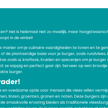
en? Het is helemaal niet zo moeilijk, maar hoogstwaarschij
opt in de winkel!
e manier om je culinaire vaardigheden te tonen en te gen
of de plantaardige basis voor je burger, zoals rundvlees, k
oe zoals ui, knoflook, kruiden en specerijen om je burge
tot ze sappig en perfect gaar zijn. Serveer op een broodje
akte burger.
rader!
 en voedzame optie voor mensen die vlees willen vermijde
n, linzen, groenten, granen en noten. Deze burgers zijn ni
de smaakvolle ervaring bieden als traditionele vleesbur