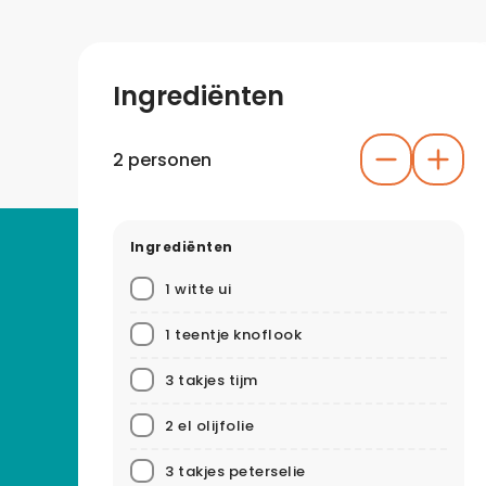
Ingrediënten
2 personen
Ingrediënten
1 witte ui
1 teentje knoflook
3 takjes tijm
2 el olijfolie
3 takjes peterselie