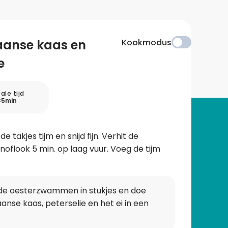
anse kaas en
Kookmodus
e
ale tijd
35min
 de takjes tijm en snijd fijn. Verhit de
n knoflook 5 min. op laag vuur. Voeg de tijm
jd de oesterzwammen in stukjes en doe
nse kaas, peterselie en het ei in een