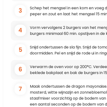
Schep het mengsel in een kom en voeg 
3
peper en zout en laat het mengsel 15 min
Vorm vervolgens 2 burgers van het mengse
4
burgers minimaal 60 min. opstijven in de 
Snijd ondertussen de sla fijn. Snijd de t
5
doormidden. Pel en snijd de rode ui in ring
Verwarm de oven voor op 200°C. Verdee
6
beklede bakplaat en bak de burgers in 15 
Maak ondertussen de dragon mayonaise. D
7
mosterd, witte wijnazijn en zonnebloemo
staafmixer voorzichtig op de bodem van 
een aantal seconden op de bodem van d