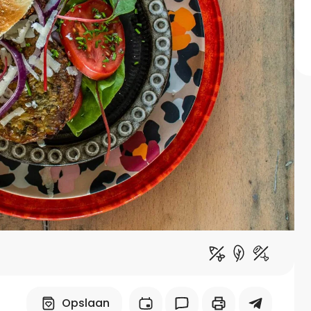
Midden-Oosters
Kooktips & blogs
Leer koken als een chef
Kooktips & blogs
Opslaan