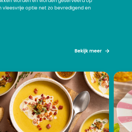
gebakken worden en worden geserveerd op
 vleesvrije optie net zo bevredigend en
Bekijk meer