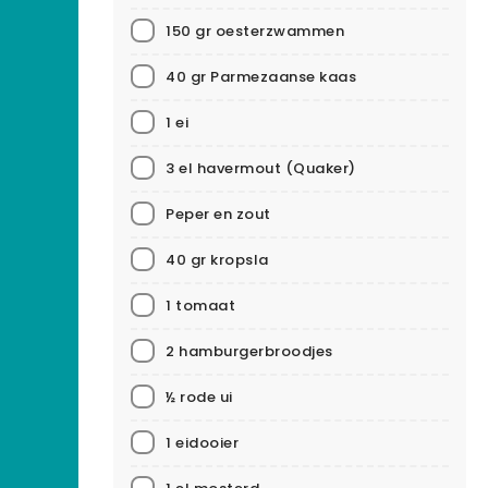
150 gr oesterzwammen
40 gr Parmezaanse kaas
1 ei
3 el havermout
(Quaker)
Peper en zout
40 gr kropsla
1 tomaat
2 hamburgerbroodjes
½ rode ui
1 eidooier