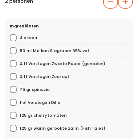
2 personen
Ingrediënten
4 eieren
50 ml Melkan Slagroom 35% vet
¼ tl Verstegen Zwarte Peper (gemalen)
¼ tl Verstegen Zeezout
75 gr spinazie
1 el Verstegen Dille
125 gr cherrytomaten
125 gr warm gerookte zalm
(Fish Tales)