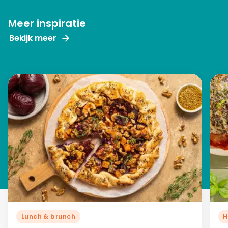
Meer inspiratie
Bekijk meer
Lunch & brunch
H