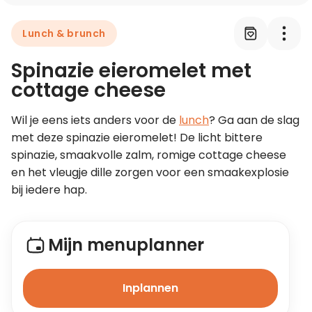
Lunch & brunch
Leer koken als een chef
Spinazie eieromelet met
Kooktips & blogs
cottage cheese
Wil je eens iets anders voor de 
lunch
? Ga aan de slag 
met deze spinazie eieromelet! De licht bittere 
spinazie, smaakvolle zalm, romige cottage cheese 
en het vleugje dille zorgen voor een smaakexplosie 
bij iedere hap.  
Mijn menuplanner
Inplannen