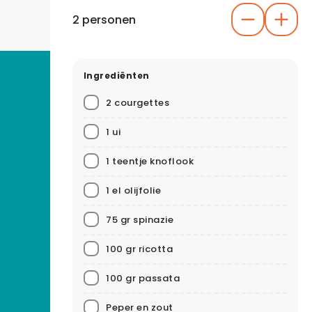
2 personen
Ingrediënten
2 courgettes
1 ui
1 teentje knoflook
1 el olijfolie
75 gr spinazie
100 gr ricotta
100 gr passata
Peper en zout