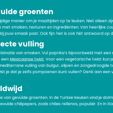
vulde groenten
ijdige manier om je maaltijden op te leuken. Niet alleen z
 met smaken, texturen en ingrediënten. Van heerlijke cou
 bij jouw smaak past. Ook fijn: het is ook hét antwoord op 
ecte vulling
binatie van smaken. Vul paprika’s bijvoorbeeld met een mi
r een
Mexicaanse twist
. Voor een vegetarische twist kun j
mediterrane vulling van bulgur, olijven en zongedroogde
 wist je dat je zelfs pompoenen kunt vullen? Denk aan een 
ldwijd
 van gevulde groenten. In de Turkse keuken vind je dolma
gevulde chilipepers, zoals chiles rellenos, populair. En in 