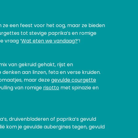
ijn ze een feest voor het oog, maar ze bieden
rgettes tot stevige paprika’s en romige
de vraag ‘
Wat eten we vandaag?
’!
x van gekruid gehakt, rijst en
e denken aan linzen, feta en verse kruiden.
 tomaatjes, maar deze
gevulde courgette
vulling van romige
risotto
met spinazie en
’s, druivenbladeren of paprika’s gevuld
Italië kom je gevulde aubergines tegen, gevuld