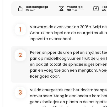
Bereidingstijd
Wachttijd
Tot
15 min
30 min
45 
Verwarm de oven voor op 200°c. Snijd de
1
Gebruik een lepel om de courgettes uit te
ingevette ovenschaal.
Pel en snipper de ui en pel en snijd het teen
2
pan op middelhoog vuur en fruit de ui en 
en bak dit totdat de spinazie is geslonken
pan en voeg toe aan een mengkom. Voeg 
Roer goed door.
Vul de courgettes met het ricottamengs
3
eroverheen. Meng in een andere kom het
gehaktballetjes en plaats in de courgett