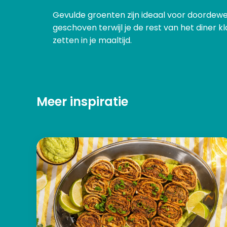
Gevulde groenten zijn ideaal voor doordewe
geschoven terwijl je de rest van het diner 
zetten in je maaltijd.
Meer inspiratie