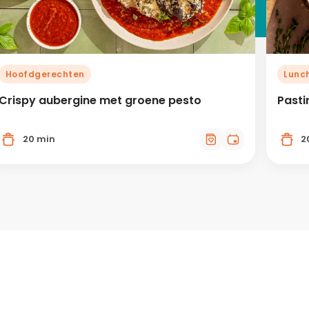
Hoofdgerechten
Lunc
Crispy aubergine met groene pesto
Pasti
20 min
2