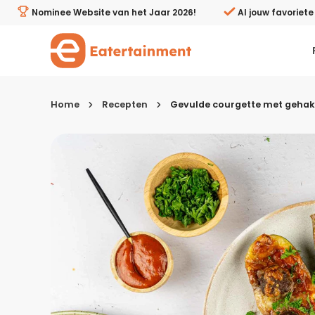
Gevulde courgette met gehaktballetjes - Eatertainment
Nominee Website van het Jaar 2026!
Al jouw favoriet
Home
Recepten
Gevulde courgette met gehakt
Kies je menugang
Ontbijt
Lunch & brunch
Tussendoortjes
Voor- & tussengerechten
Recepten avondeten