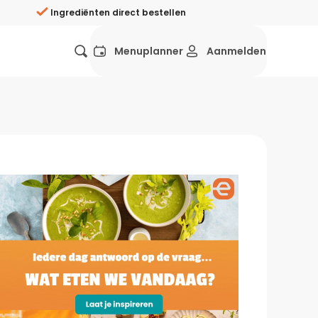
Ingrediënten direct bestellen
Menuplanner
Aanmelden
Favorieten
Mexicaans
Grieks
Mediterraans
Spaans
Hol
ij?
Wat eten we vandaag?
ners
Gezonde recepten
rken
Recepten avondeten
g?
Makkelijke recepten
ef
Vegetarische recepten