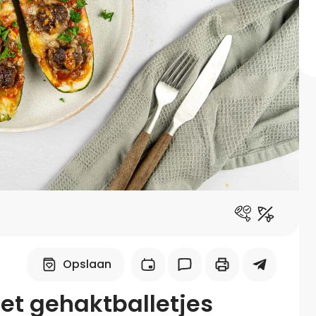
Midden-Oosters
Kooktips & blogs
Leer koken als een chef
Kooktips & blogs
Opslaan
et gehaktballetjes