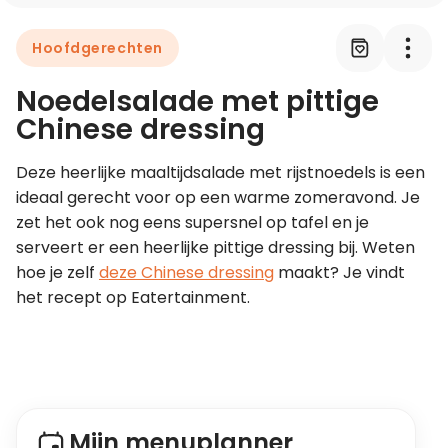
Hoofdgerechten
Leer koken als een chef
Noedelsalade met pittige
Kooktips & blogs
Chinese dressing
Deze heerlijke maaltijdsalade met rijstnoedels is een 
ideaal gerecht voor op een warme zomeravond. Je 
zet het ook nog eens supersnel op tafel en je 
serveert er een heerlijke pittige dressing bij. Weten 
hoe je zelf 
deze Chinese dressing
 maakt? Je vindt 
het recept op Eatertainment.
Mijn menuplanner