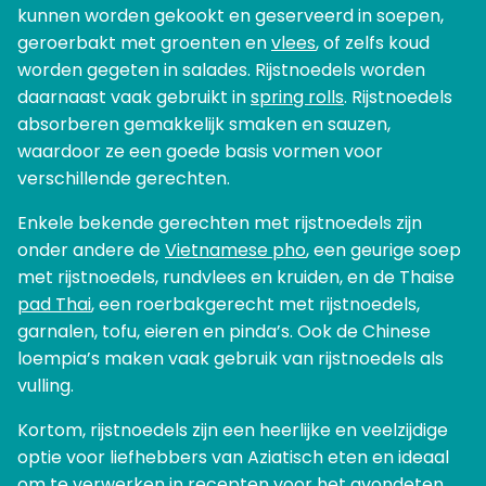
kunnen worden gekookt en geserveerd in soepen,
geroerbakt met groenten en
vlees
, of zelfs koud
worden gegeten in salades. Rijstnoedels worden
daarnaast vaak gebruikt in
spring rolls
. Rijstnoedels
absorberen gemakkelijk smaken en sauzen,
waardoor ze een goede basis vormen voor
verschillende gerechten.
Enkele bekende gerechten met rijstnoedels zijn
onder andere de
Vietnamese pho
, een geurige soep
met rijstnoedels, rundvlees en kruiden, en de Thaise
pad Thai
, een roerbakgerecht met rijstnoedels,
garnalen, tofu, eieren en pinda’s. Ook de Chinese
loempia’s maken vaak gebruik van rijstnoedels als
vulling.
Kortom, rijstnoedels zijn een heerlijke en veelzijdige
optie voor liefhebbers van Aziatisch eten en ideaal
om te verwerken in
recepten voor het avondeten
.