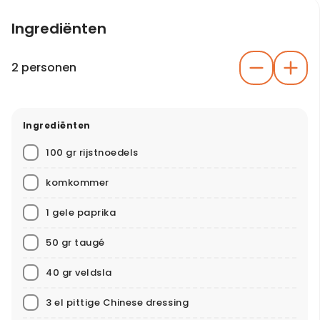
Ingrediënten
2 personen
Ingrediënten
100 gr rijstnoedels
komkommer
1 gele paprika
50 gr taugé
40 gr veldsla
3 el pittige Chinese dressing