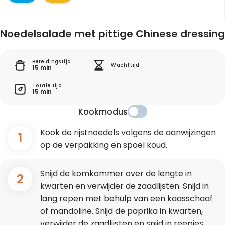
Noedelsalade met pittige Chinese dressing
Bereidingstijd
Wachttijd
15 min
Totale tijd
15 min
Kookmodus
Kook de rijstnoedels volgens de aanwijzingen
1
op de verpakking en spoel koud.
Snijd de komkommer over de lengte in
2
kwarten en verwijder de zaadlijsten. Snijd in
lang repen met behulp van een kaasschaaf
of mandoline. Snijd de paprika in kwarten,
verwijder de zaadlijsten en snijd in reepjes.