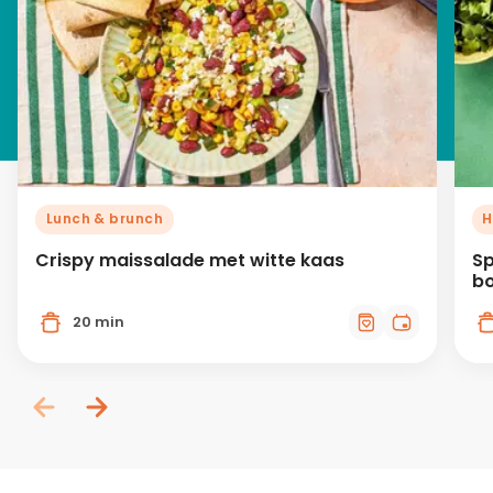
Lunch & brunch
H
Crispy maissalade met witte kaas
Sp
b
20 min