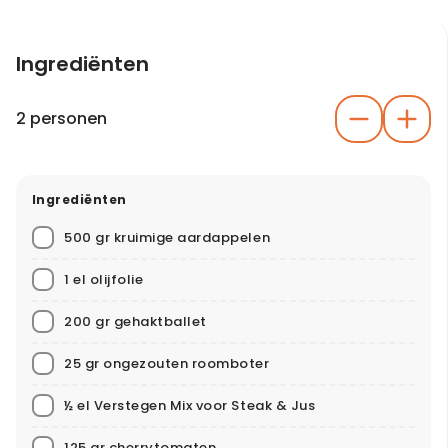
Ingrediënten
2 personen
Ingrediënten
500 gr kruimige aardappelen
1 el olijfolie
200 gr gehaktballet
25 gr ongezouten roomboter
½ el Verstegen Mix voor Steak & Jus
125 gr cherrytomaten