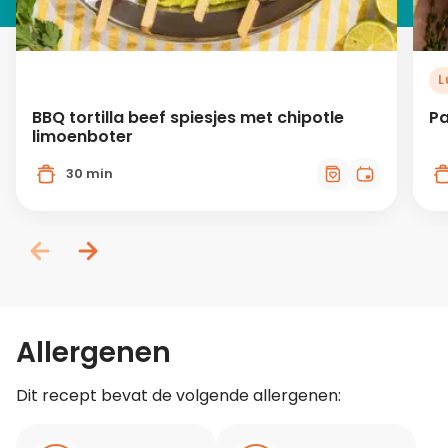
L
BBQ tortilla beef spiesjes met chipotle
Pa
limoenboter
30 min
Allergenen
Dit recept bevat de volgende allergenen: