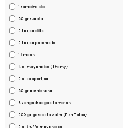
1 romaine sla
80 gr rucola
2 takjes dille
2 takjes peterselie
1 limoen
4 el mayonaise
(Thomy)
2 el kappertjes
30 gr cornichons
6 zongedroogde tomaten
200 gr gerookte zalm
(Fish Tales)
2 el truffelmayonaise