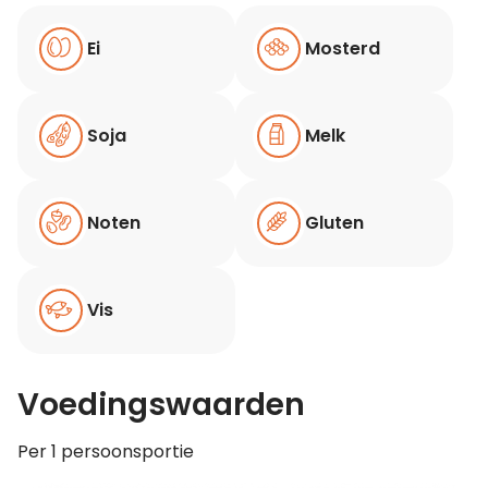
Ei
Mosterd
Soja
Melk
Noten
Gluten
Vis
Voedingswaarden
Per 1 persoonsportie