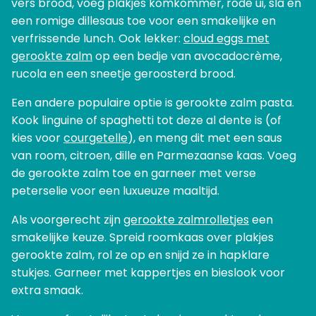
vers brood, voeg plakjes komkommer, rode ui, sla en
een romige dillesaus toe voor een smakelijke en
verfrissende lunch. Ook lekker:
cloud eggs met
gerookte zalm
op een bedje van avocadocrème,
rucola en een sneetje geroosterd brood.
Een andere populaire optie is gerookte zalm pasta.
Kook linguine of spaghetti tot deze al dente is (of
kies voor
courgetelle
), en meng dit met een saus
van room, citroen, dille en Parmezaanse kaas. Voeg
de gerookte zalm toe en garneer met verse
peterselie voor een luxueuze maaltijd.
Als voorgerecht zijn
gerookte zalmrolletjes
een
smakelijke keuze. Spreid roomkaas over plakjes
gerookte zalm, rol ze op en snijd ze in hapklare
stukjes. Garneer met kappertjes en bieslook voor
extra smaak.