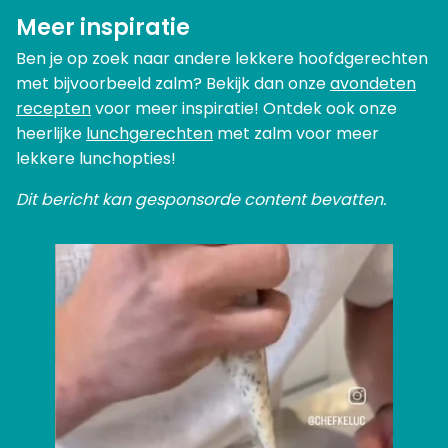
Meer inspiratie
Ben je op zoek naar andere lekkere hoofdgerechten
met bijvoorbeeld zalm? Bekijk dan onze
avondeten
recepten
voor meer inspiratie! Ontdek ook onze
heerlijke
lunchgerechten
met zalm voor meer
lekkere lunchopties!
Dit bericht kan gesponsorde content bevatten.