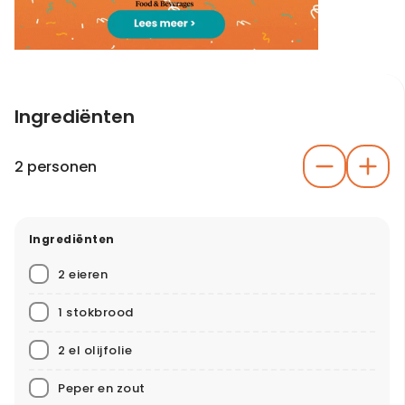
Ingrediënten
2 personen
Ingrediënten
2 eieren
1 stokbrood
2 el olijfolie
Peper en zout