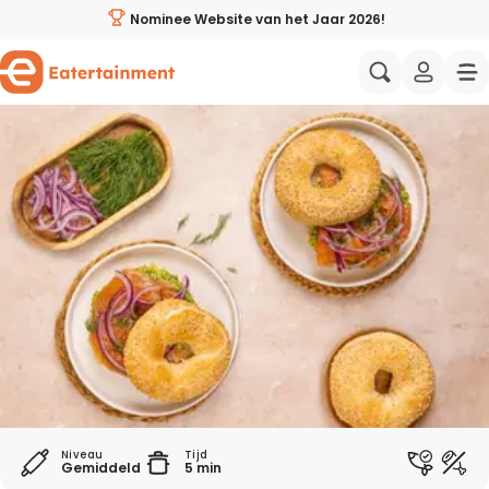
Bagels met gerookte zalm - Eatertainment
Nominee Website van het Jaar 2026!
Al jouw favoriete recepten op één plek
Aziatisch
Italiaans
Zelf weekmenu’s samenstellen
Wat eten we vandaag?
Mediterraans
Spaans
Handige weekmenu's
Gezonde recepten
Amerikaans
Midden-Oo
Wie zijn wij?
Ingrediënten direct bestellen
Proeverijen & events
Recepten avondeten
Eatertainers
Koken met BN'ers
Makkelijke recepten
Samenwerken
Niveau
Tijd
Gemiddeld
5 min
Wat eten we vandaag?
Vegetarische recepten