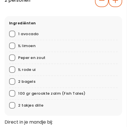
2 personen
Ingrediënten
1 avocado
½ limoen
Peper en zout
½ rode ui
2 bagels
100 gr gerookte zalm
(Fish Tales)
2 takjes dille
Direct in je mandje bij: