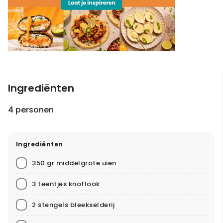
Ingrediënten
4 personen
Ingrediënten
350 gr middelgrote uien
3 teentjes knoflook
2 stengels bleekselderij