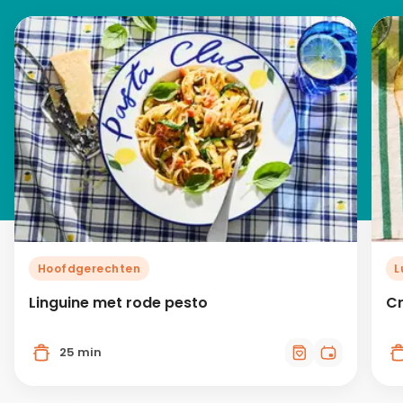
Hoofdgerechten
L
Linguine met rode pesto
Cr
25 min