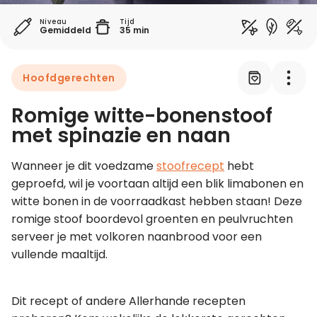
Niveau
Tijd
Gemiddeld
35 min
Leer koken als een chef
Kooktips & blogs
Hoofdgerechten
Romige witte-bonenstoof
met spinazie en naan
Wanneer je dit voedzame 
stoofrecept
 hebt 
geproefd, wil je voortaan altijd een blik limabonen en 
witte bonen in de voorraadkast hebben staan! Deze 
romige stoof boordevol groenten en peulvruchten 
serveer je met volkoren naanbrood voor een 
vullende maaltijd.
Dit recept of andere Allerhande recepten 