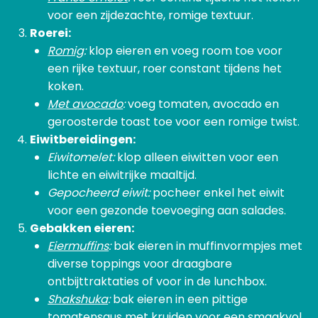
voor een zijdezachte, romige textuur.
Roerei:
Romig
:
klop eieren en voeg room toe voor
een rijke textuur, roer constant tijdens het
koken.
Met avocado
:
voeg tomaten, avocado en
geroosterde toast toe voor een romige twist.
Eiwitbereidingen:
Eiwitomelet:
klop alleen eiwitten voor een
lichte en eiwitrijke maaltijd.
Gepocheerd eiwit:
pocheer enkel het eiwit
voor een gezonde toevoeging aan salades.
Gebakken eieren:
Eiermuffins
:
bak eieren in muffinvormpjes met
diverse toppings voor draagbare
ontbijttraktaties of voor in de lunchbox.
Shakshuka
:
bak eieren in een pittige
tomatensaus met kruiden voor een smaakvol