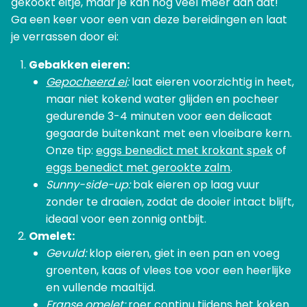
gekookt eitje, maar je kan nog veel meer dan dat!
Ga een keer voor een van deze bereidingen en laat
je verrassen door ei:
Gebakken eieren:
Gepocheerd ei
:
laat eieren voorzichtig in heet,
maar niet kokend water glijden en pocheer
gedurende 3-4 minuten voor een delicaat
gegaarde buitenkant met een vloeibare kern.
Onze tip:
eggs benedict met krokant spek
of
eggs benedict met gerookte zalm
.
Sunny-side-up:
bak eieren op laag vuur
zonder te draaien, zodat de dooier intact blijft,
ideaal voor een zonnig ontbijt.
Omelet:
Gevuld:
klop eieren, giet in een pan en voeg
groenten, kaas of vlees toe voor een heerlijke
en vullende maaltijd.
Franse omelet
:
roer continu tijdens het koken