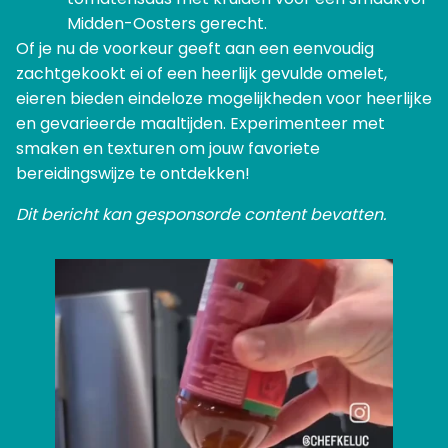
Midden-Oosters gerecht.
Of je nu de voorkeur geeft aan een eenvoudig
zachtgekookt ei of een heerlijk gevulde omelet,
eieren bieden eindeloze mogelijkheden voor heerlijke
en gevarieerde maaltijden. Experimenteer met
smaken en texturen om jouw favoriete
bereidingswijze te ontdekken!
Dit bericht kan gesponsorde content bevatten.