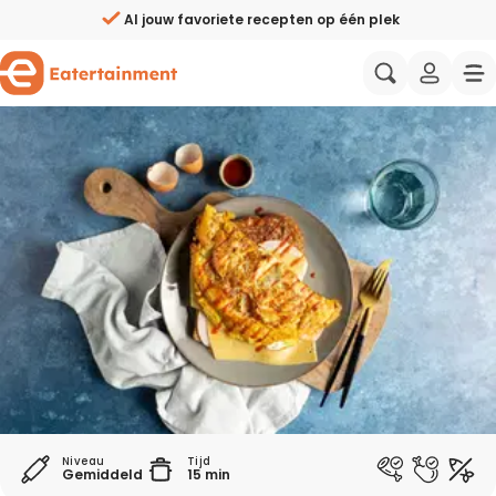
Anti-kater ontbijt met omelet - Eatertainment
Al jouw favoriete recepten op één plek
Zelf weekmenu’s samenstellen
Aziatisch
Italiaans
Ingrediënten direct bestellen
Wat eten we vandaag?
Mediterraans
Spaans
Handige weekmenu's
Gezonde recepten
Amerikaans
Midden-Oo
Wie zijn wij?
Nominee Website van het Jaar 2026!
Proeverijen & events
Recepten avondeten
Eatertainers
Koken met BN'ers
Makkelijke recepten
Samenwerken
Niveau
Tijd
Gemiddeld
15 min
Wat eten we vandaag?
Vegetarische recepten