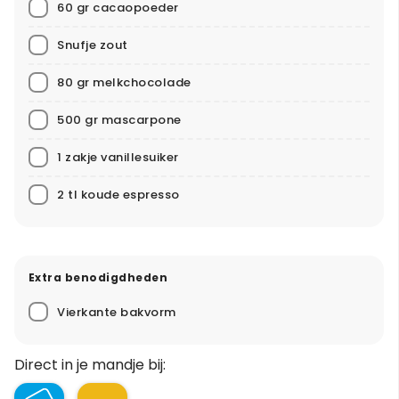
60 gr cacaopoeder
Snufje zout
80 gr melkchocolade
500 gr mascarpone
1 zakje vanillesuiker
2 tl koude espresso
Extra benodigdheden
Vierkante bakvorm
Direct in je mandje bij: