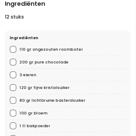
Ingrediënten
12 stuks
Ingrediënten
110 gr ongezouten roomboter
200 gr pure chocolade
3 eieren
120 gr fijne kristalsuiker
80 gr lichtbruine basterdsuiker
100 gr bloem
1 tl bakpoeder