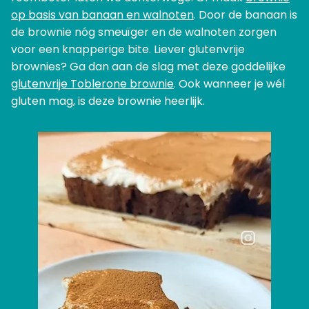
op basis van banaan en walnoten
. Door de banaan is
de brownie nóg smeuïger en de walnoten zorgen
voor een knapperige bite. Liever glutenvrije
brownies? Ga dan aan de slag met deze goddelijke
glutenvrije Toblerone brownie
. Ook wanneer je wél
gluten mag, is deze brownie heerlijk.