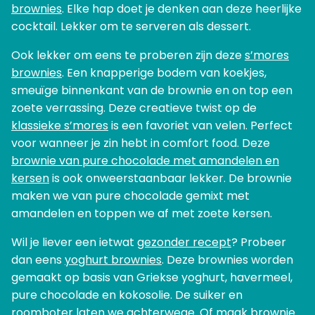
brownies
. Elke hap doet je denken aan deze heerlijke
cocktail. Lekker om te serveren als dessert.
Ook lekker om eens te proberen zijn deze
s’mores
brownies
. Een knapperige bodem van koekjes,
smeuïge binnenkant van de brownie en on top een
zoete verrassing. Deze creatieve twist op de
klassieke s’mores
is een favoriet van velen. Perfect
voor wanneer je zin hebt in comfort food. Deze
brownie van pure chocolade met amandelen en
kersen
is ook onweerstaanbaar lekker. De brownie
maken we van pure chocolade gemixt met
amandelen en toppen we af met zoete kersen.
Wil je liever een ietwat
gezonder recept
? Probeer
dan eens
yoghurt brownies
. Deze brownies worden
gemaakt op basis van Griekse yoghurt, havermeel,
pure chocolade en kokosolie. De suiker en
roomboter laten we achterwege. Of maak
brownie