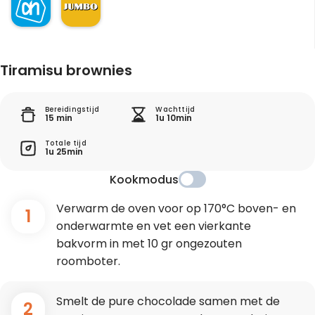
Tiramisu brownies
Bereidingstijd
Wachttijd
15 min
1u 10min
Totale tijd
1u 25min
Kookmodus
Verwarm de oven voor op 170°C boven- en
1
onderwarmte en vet een vierkante
bakvorm in met 10 gr ongezouten
roomboter.
Smelt de pure chocolade samen met de
2