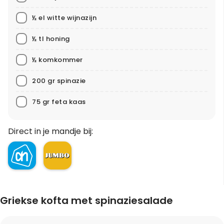
½ el witte wijnazijn
½ tl honing
½ komkommer
200 gr spinazie
75 gr feta kaas
Direct in je mandje bij:
Griekse kofta met spinaziesalade