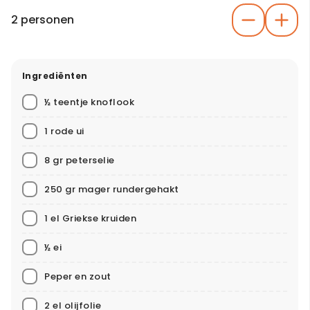
2 personen
Ingrediënten
½ teentje knoflook
1 rode ui
8 gr peterselie
250 gr mager rundergehakt
1 el Griekse kruiden
½ ei
Peper en zout
2 el olijfolie