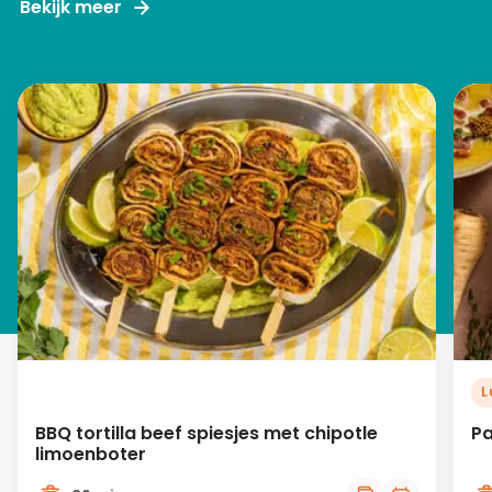
Bekijk meer
L
BBQ tortilla beef spiesjes met chipotle
Pa
limoenboter