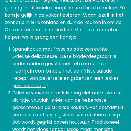
je kan proberen. Gyros, moussaka, souvlaki; er zijn
genoeg traditionele recepten om thuis te maken. Zo
kom je gelijk in de vakantiesferen! Waan jezelf in het
zonnetje in Griekenland en duik de keuken in om de
Griekse keuken te ontdekken. Met deze recepten
helpen we je graag een handje:
Spanakopita met frisse salade
: een echte
Griekse delicatesse! Deze bladerdeegtaart is
onder andere gevuld met feta en spinazie.
Heerlijk in combinatie met een frisse
salade
recept
van peterselie en groenten, een lekker
gezond recept
!
Griekse souvlaki: souvlaki mag niet ontbreken in
dit rijtje. Souvlaki is één van de bekendste
gerechten uit de Griekse keuken. Het bestaat uit
een spies met sappig vlees,
varkenshaas
of
kip
,
dat wordt gegrild boven houtvuur. Traditioneel
wordt het vlees zonder spies maar met pita