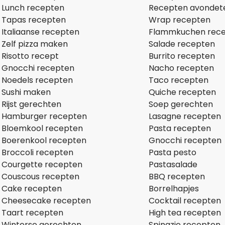
Lunch recepten
Recepten avondet
Tapas recepten
Wrap recepten
Italiaanse recepten
Flammkuchen rec
Zelf pizza maken
Salade recepten
Risotto recept
Burrito recepten
Gnocchi recepten
Nacho recepten
Noedels recepten
Taco recepten
Sushi maken
Quiche recepten
Rijst gerechten
Soep gerechten
Hamburger recepten
Lasagne recepten
Bloemkool recepten
Pasta recepten
Boerenkool recepten
Gnocchi recepten
Broccoli recepten
Pasta pesto
Courgette recepten
Pastasalade
Couscous recepten
BBQ recepten
Cake recepten
Borrelhapjes
Cheesecake recepten
Cocktail recepten
Taart recepten
High tea recepten
Winterse gerechten
Spinazie recepten