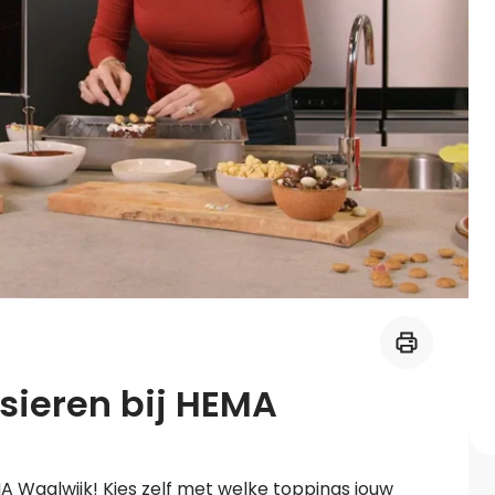
Midden-Oosters
Kooktips & blogs
Leer koken als een chef
Kooktips & blogs
sieren bij HEMA
A Waalwijk! Kies zelf met welke toppings jouw