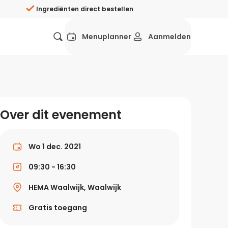
Ingrediënten direct bestellen
Menuplanner
Aanmelden
Favorieten
Mexicaans
Grieks
Mediterraans
Spaans
Hol
ij?
Over dit evenement
Wat eten we vandaag?
ners
Gezonde recepten
Wo 1 dec. 2021
rken
09:30 - 16:30
Recepten avondeten
HEMA Waalwijk, Waalwijk
g?
Makkelijke recepten
Gratis toegang
ef
Vegetarische recepten