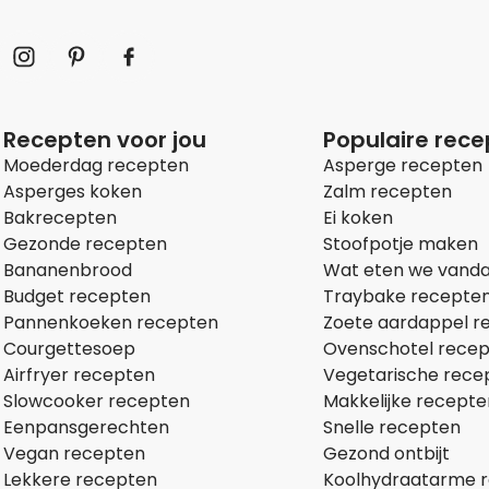
Recepten voor jou
Populaire rec
Moederdag recepten
Asperge recepten
Asperges koken
Zalm recepten
Bakrecepten
Ei koken
Gezonde recepten
Stoofpotje maken
Bananenbrood
Wat eten we vand
Budget recepten
Traybake recepte
Pannenkoeken recepten
Zoete aardappel r
Courgettesoep
Ovenschotel rece
Airfryer recepten
Vegetarische rece
Slowcooker recepten
Makkelijke recepte
Eenpansgerechten
Snelle recepten
Vegan recepten
Gezond ontbijt
Lekkere recepten
Koolhydraatarme 