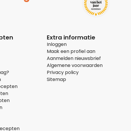
epten
Extra informatie
Inloggen
Maak een profiel aan
Aanmelden nieuwsbrief
Algemene voorwaarden
aag?
Privacy policy
n
Sitemap
ecepten
pten
pten
n
recepten