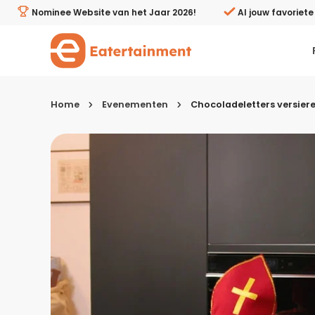
Chocoladeletters versieren bij HEMA Waalwijk - Eaterta
Nominee Website van het Jaar 2026!
Al jouw favoriet
Home
Evenementen
Chocoladeletters versier
Kies je menugang
Ontbijt
Lunch & brunch
Tussendoortjes
Voor- & tussengerechten
Recepten avondeten