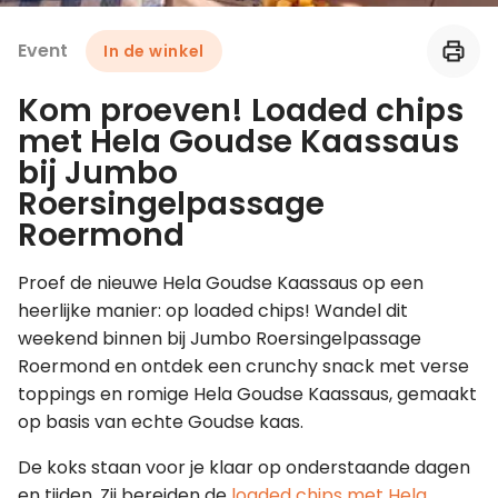
Event
In de winkel
Leer koken als een chef
Kom proeven! Loaded chips
Kooktips & blogs
met Hela Goudse Kaassaus
bij Jumbo
Roersingelpassage
Roermond
Proef de nieuwe Hela Goudse Kaassaus op een
heerlijke manier: op loaded chips! Wandel dit
weekend binnen bij Jumbo Roersingelpassage
Roermond en ontdek een crunchy snack met verse
toppings en romige Hela Goudse Kaassaus, gemaakt
op basis van echte Goudse kaas.
De koks staan voor je klaar op onderstaande dagen
en tijden. Zij bereiden de
loaded chips met Hela