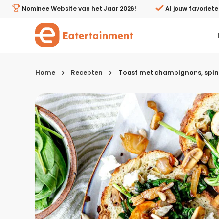
Toast met champignons, spinazie & feta - Eatertainmen
Nominee Website van het Jaar 2026!
Al jouw favoriet
Home
Recepten
Toast met champignons, spina
Kies je menugang
Ontbijt
Lunch & brunch
Tussendoortjes
Voor- & tussengerechten
Recepten avondeten