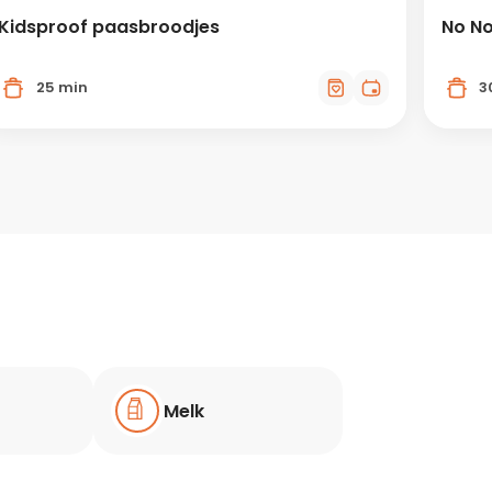
Kidsproof paasbroodjes
No No
25 min
3
Melk