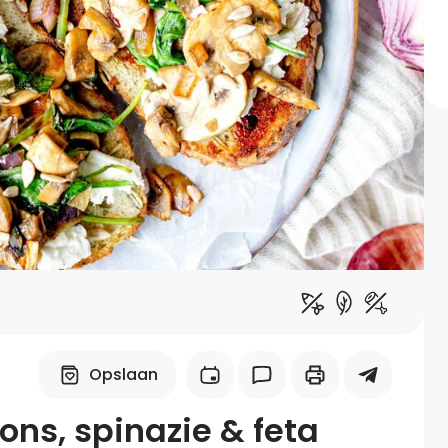
Midden-Oosters
Kooktips & blogs
Leer koken als een chef
Kooktips & blogs
Opslaan
ns, spinazie & feta