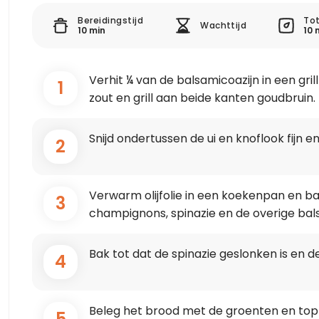
Bereidingstijd
Tot
Wachttijd
10 min
10 
Verhit ¼ van de balsamicoazijn in een gr
1
zout en grill aan beide kanten goudbruin.
Snijd ondertussen de ui en knoflook fijn e
2
Verwarm olijfolie in een koekenpan en bak
3
champignons, spinazie en de overige bal
Bak tot dat de spinazie geslonken is en d
4
Beleg het brood met de groenten en top
5