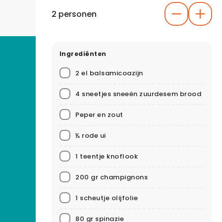
2 personen
Ingrediënten
2 el balsamicoazijn
4 sneetjes sneeën zuurdesem brood
Peper en zout
½ rode ui
1 teentje knoflook
200 gr champignons
1 scheutje olijfolie
80 gr spinazie