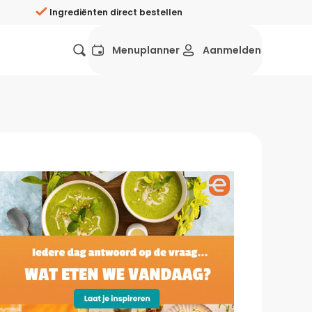
Ingrediënten direct bestellen
Menuplanner
Aanmelden
Favorieten
Mexicaans
Grieks
Mediterraans
Spaans
Hol
ij?
Wat eten we vandaag?
ners
Gezonde recepten
rken
Recepten avondeten
g?
Makkelijke recepten
ef
Vegetarische recepten