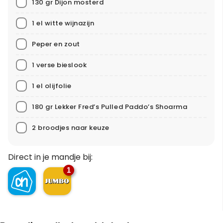
130 gr Dijon mosterd
1 el witte wijnazijn
Peper en zout
1 verse bieslook
1 el olijfolie
180 gr Lekker Fred’s Pulled Paddo’s Shoarma
2 broodjes naar keuze
Direct in je mandje bij:
1