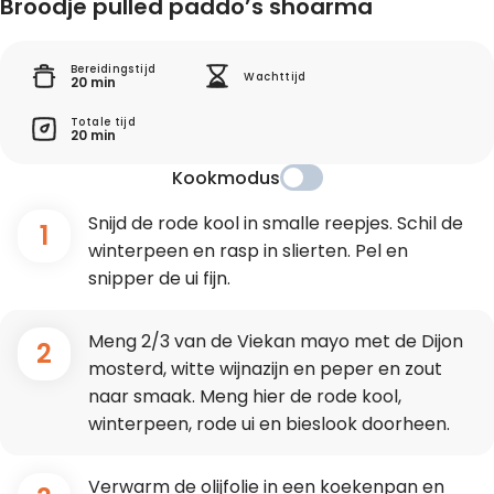
Broodje pulled paddo’s shoarma
Bereidingstijd
Wachttijd
20 min
Totale tijd
20 min
Kookmodus
Snijd de rode kool in smalle reepjes. Schil de
1
winterpeen en rasp in slierten. Pel en
snipper de ui fijn.
Meng 2/3 van de Viekan mayo met de Dijon
2
mosterd, witte wijnazijn en peper en zout
naar smaak. Meng hier de rode kool,
winterpeen, rode ui en bieslook doorheen.
Verwarm de olijfolie in een koekenpan en