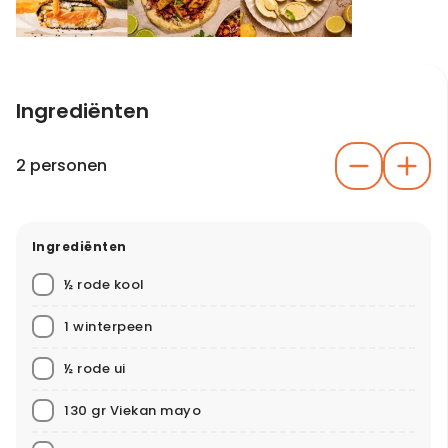
Ingrediënten
2 personen
Ingrediënten
½ rode kool
1 winterpeen
½ rode ui
130 gr Viekan mayo