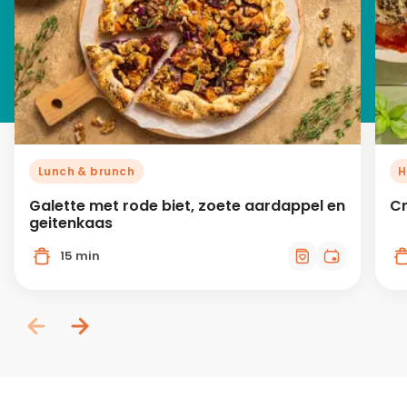
Lunch & brunch
H
Galette met rode biet, zoete aardappel en
Cr
geitenkaas
15 min