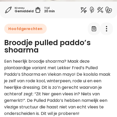
Niveau
Tijd
Gemiddeld
20 min
Leer koken als een chef
Kooktips & blogs
Hoofdgerechten
Broodje pulled paddo’s
shoarma
Een heerlijk broodje shoarma? Maak deze 
plantaardige variant met Lekker Fred’s Pulled 
Paddo’s Shoarma en Viekan mayo! De koolsla maak 
je zelf van rode kool, winterpeen, rode ui en een 
heerlijke dressing. Dit is zo’n gerecht waarvan je 
achteraf zegt: “Zit hier geen vlees in? Niets van 
gemerkt!”. De Pulled Paddo’s hebben namelijk een 
vlezige structuur die haast niet van echt vlees te 
onderscheiden is. Dit wil je proberen!