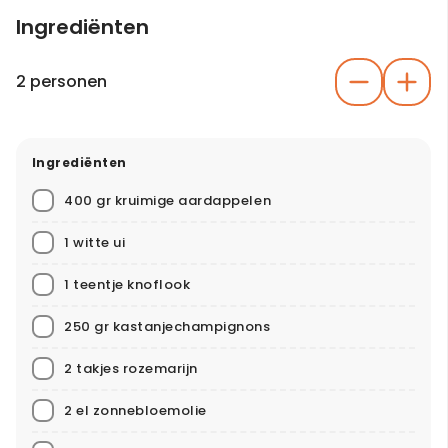
Ingrediënten
2 personen
Ingrediënten
400 gr kruimige aardappelen
1 witte ui
1 teentje knoflook
250 gr kastanjechampignons
2 takjes rozemarijn
2 el zonnebloemolie