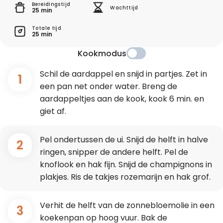
Bereidingstijd
Wachttijd
25 min
Totale tijd
25 min
Kookmodus
Schil de aardappel en snijd in partjes. Zet in
1
een pan net onder water. Breng de
aardappeltjes aan de kook, kook 6 min. en
giet af.
Pel ondertussen de ui. Snijd de helft in halve
2
ringen, snipper de andere helft. Pel de
knoflook en hak fijn. Snijd de champignons in
plakjes. Ris de takjes rozemarijn en hak grof.
Verhit de helft van de zonnebloemolie in een
3
koekenpan op hoog vuur. Bak de