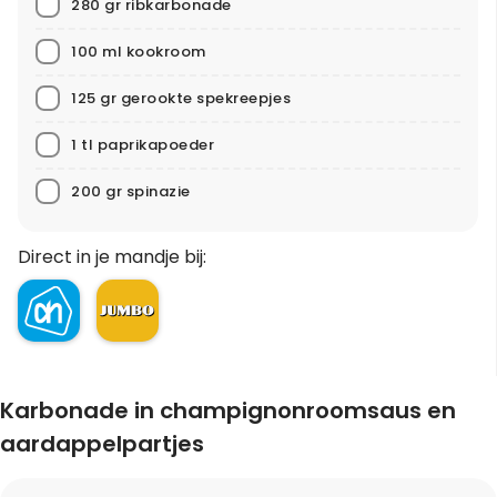
280 gr ribkarbonade
100 ml kookroom
125 gr gerookte spekreepjes
1 tl paprikapoeder
200 gr spinazie
Direct in je mandje bij:
Karbonade in champignonroomsaus en
aardappelpartjes