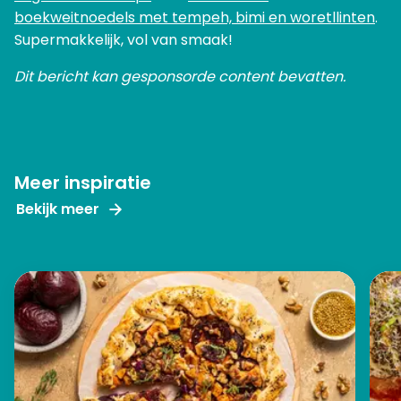
boekweitnoedels met tempeh, bimi en woretllinten
.
Supermakkelijk, vol van smaak!
Dit bericht kan gesponsorde content bevatten.
Meer inspiratie
Bekijk meer