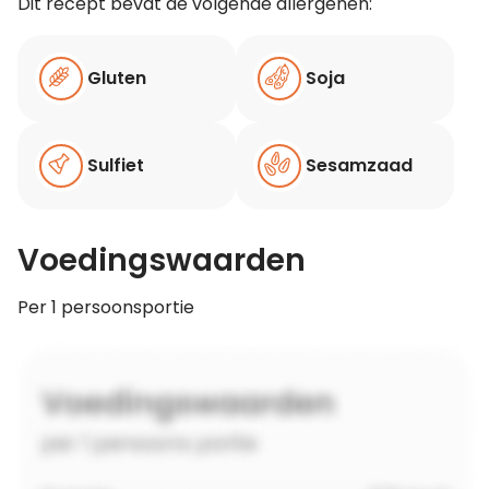
Dit recept bevat de volgende allergenen:
Gluten
Soja
Sulfiet
Sesamzaad
Voedingswaarden
Per 1 persoonsportie