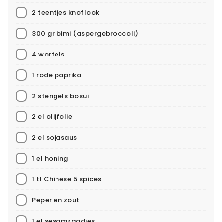
2 teentjes knoflook
300 gr bimi (aspergebroccoli)
4 wortels
1 rode paprika
2 stengels bosui
2 el olijfolie
2 el sojasaus
1 el honing
1 tl Chinese 5 spices
Peper en zout
1 el sesamzaadjes