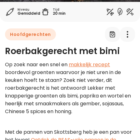
Niveau
Tijd
Gemiddeld
20 min
Leer koken als een chef
Kooktips & blogs
Hoofdgerechten
Roerbakgerecht met bimi
Op zoek naar een snel en 
makkelijk recept
boordevol groenten waarvoor je niet uren in de 
keuken hoeft te staan? Zoek niet verder, dit 
roerbakgerecht is het antwoord! Lekker met 
knapperige groenten als bimi, paprika en wortel en 
heerlijk met smaakmakers als gember, sojasaus, 
Chinese 5 spices en honing.
Met de pannen van Skottsberg heb je een pan voor 
het leven! 
Ontdek de PFAS-vrije pannen in de 