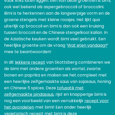
vaak links laten liggen. Een van deze groenten is bimi,
ook wel bekend als aspergebroccoli of broccolini.
Bimi is te herkennen aan de langwerpige vorm en de
groene stengels met kleine roosjes. Het lijkt qua
uiterlijk op broccoli en bimi is dan ook een kruising
tussen broccoli en de Chinese stengelkool kailan. In
de Aziatische keuken wordt bimi veel gebruikt. Een
heerlijke groente om de vraag ‘
Wat eten vandaag?
’
mee te beantwoorden!
In dit
lekkere recept
van Skottsberg combineren we
de bimi met andere groenten als wortel, zwarte
bonen en paprika en maken we het compleet met
een heerlijke zelfgemaakte saus van sojasaus, honing
en Chinese 5 spices. Deze
tofusaté met
zelfgemaakte pindasaus
, rijst en knapperige bimi is
nog een voorbeeld van een verrukkelijk
recept voor
het avondeten
met bimi! Een ander heerlijk
vegetarisch recept
met
bimi is deze