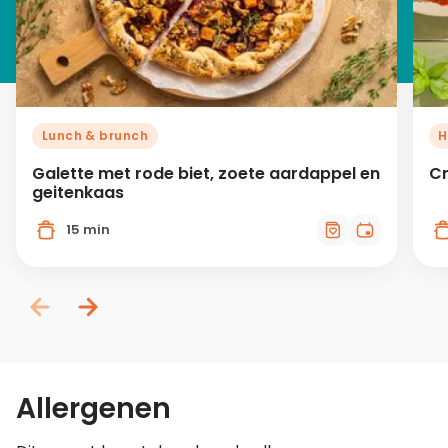
Lunch & brunch
H
Galette met rode biet, zoete aardappel en
Cr
geitenkaas
15 min
Allergenen