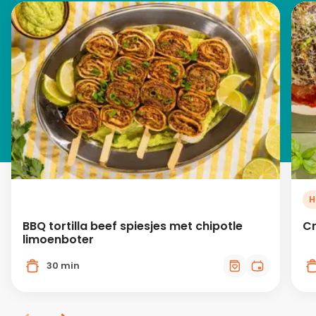
H
BBQ tortilla beef spiesjes met chipotle
Cr
limoenboter
30 min