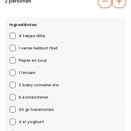
2 personen
Ingrediënten
4 takjes dille
1 verse heilbot filet
Peper en zout
1 limoen
2 baby romaine sla
½ komkommer
30 gr hazelnoten
4 el yoghurt