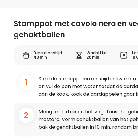
Stamppot met cavolo nero en ve
gehaktballen
Bereidingstijd
Wachttijd
Tot
40 min
20 min
1u 
Schil de aardappelen en snijd in kwarte
1
en vul de pan met water totdat de aard
aan de kook, kook de aardappelen gaar in 
Meng ondertussen het vegetarische geha
2
mosterd. Vorm gehaktballen van het geha
bak de gehaktballen in 10 min. rondom br