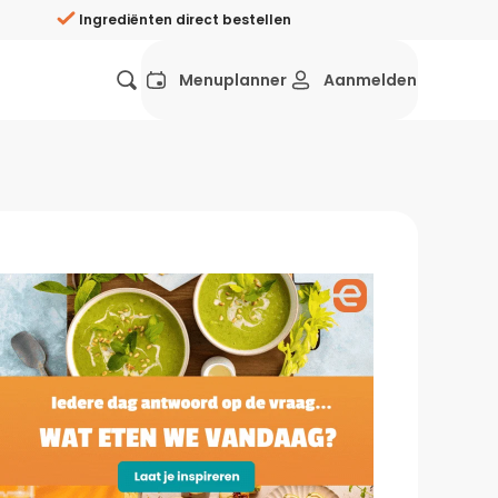
Ingrediënten direct bestellen
Menuplanner
Aanmelden
Favorieten
Mexicaans
Grieks
Mediterraans
Spaans
Hol
ij?
Wat eten we vandaag?
ners
Gezonde recepten
rken
Recepten avondeten
g?
Makkelijke recepten
ef
Vegetarische recepten