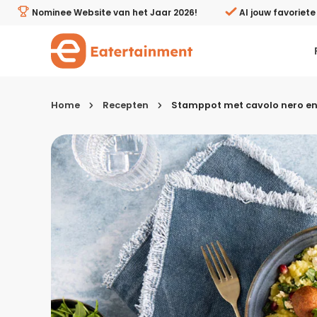
Stamppot met cavolo nero en vegetarische gehaktballe
Nominee Website van het Jaar 2026!
Al jouw favoriet
Home
Recepten
Stamppot met cavolo nero en
Kies je menugang
Ontbijt
Lunch & brunch
Tussendoortjes
Voor- & tussengerechten
Recepten avondeten