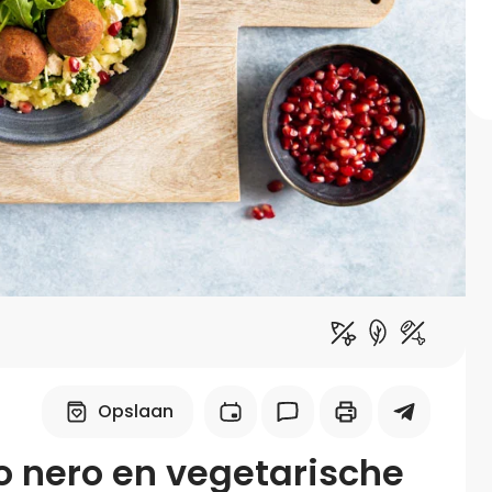
Midden-Oosters
Kooktips & blogs
Leer koken als een chef
Kooktips & blogs
Opslaan
 nero en vegetarische