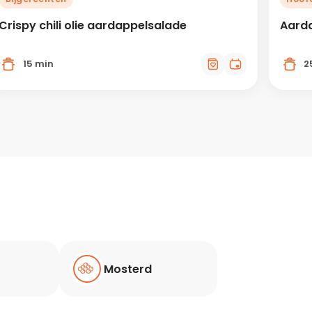
Crispy chili olie aardappelsalade
Aarda
15 min
2
Mosterd