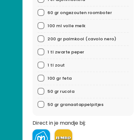
60 gr ongezouten roomboter
100 ml volle melk
200 gr palmkool (cavolo nero)
1 tl zwarte peper
1 tl zout
100 gr feta
50 gr rucola
50 gr granaatappelpitjes
Direct in je mandje bij: