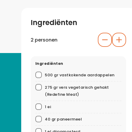
Ingrediënten
2 personen
Ingrediënten
500 gr vastkokende aardappelen
275 gr vers vegetarisch gehakt
(Redefine Meat)
1 ei
40 gr paneermeel
1 el dijonmosterd