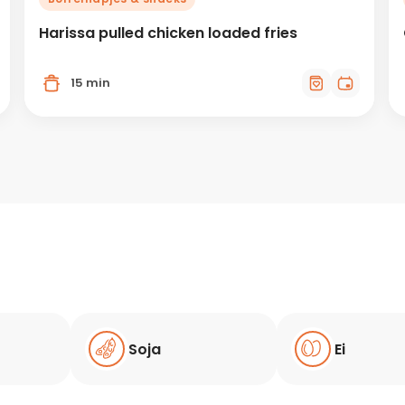
Harissa pulled chicken loaded fries
15 min
Soja
Ei