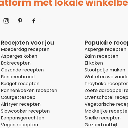
platform met lokale winkelbe
Recepten voor jou
Populaire rec
Moederdag recepten
Asperge recepten
Asperges koken
Zalm recepten
Bakrecepten
Ei koken
Gezonde recepten
Stoofpotje maken
Bananenbrood
Wat eten we vand
Budget recepten
Traybake recepte
Pannenkoeken recepten
Zoete aardappel r
Courgettesoep
Ovenschotel rece
Airfryer recepten
Vegetarische rece
Slowcooker recepten
Makkelijke recepte
Eenpansgerechten
Snelle recepten
Vegan recepten
Gezond ontbijt