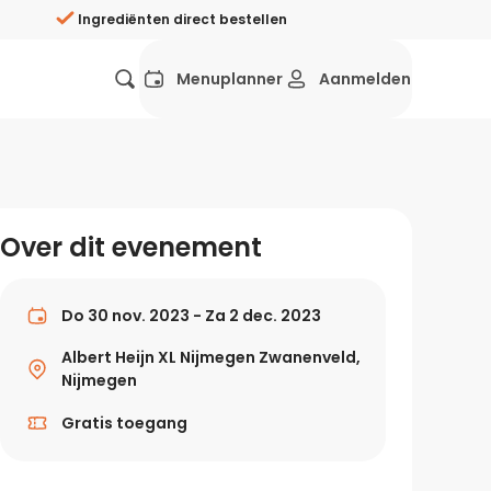
Ingrediënten direct bestellen
Menuplanner
Aanmelden
Favorieten
Mexicaans
Grieks
Mediterraans
Spaans
Hol
ij?
Over dit evenement
Wat eten we vandaag?
ners
Gezonde recepten
Do 30 nov. 2023 - Za 2 dec. 2023
rken
Albert Heijn XL Nijmegen Zwanenveld,
Recepten avondeten
Nijmegen
g?
Gratis toegang
Makkelijke recepten
ef
Vegetarische recepten