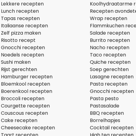
Lekkere recepten
Koolhydraatarme 
Lunch recepten
Recepten avondet
Tapas recepten
Wrap recepten
Italiaanse recepten
Flammkuchen rec
Zelf pizza maken
Salade recepten
Risotto recept
Burrito recepten
Gnocchi recepten
Nacho recepten
Noedels recepten
Taco recepten
Sushi maken
Quiche recepten
Rijst gerechten
Soep gerechten
Hamburger recepten
Lasagne recepten
Bloemkool recepten
Pasta recepten
Boerenkool recepten
Gnocchi recepten
Broccoli recepten
Pasta pesto
Courgette recepten
Pastasalade
Couscous recepten
BBQ recepten
Cake recepten
Borrelhapjes
Cheesecake recepten
Cocktail recepten
Taart recepten
High tea recepten