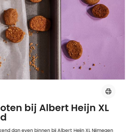
Midden-Oosters
Kooktips & blogs
Leer koken als een chef
Kooktips & blogs
ten bij Albert Heijn XL
ld
kend dan even binnen bij Albert Heijn XL Nijmegen