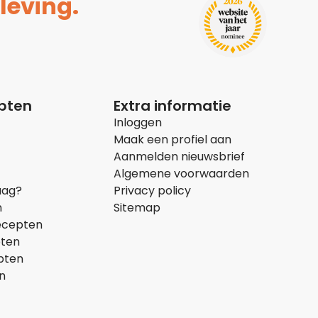
leving.
epten
Extra informatie
Inloggen
Maak een profiel aan
Aanmelden nieuwsbrief
Algemene voorwaarden
aag?
Privacy policy
n
Sitemap
ecepten
pten
pten
n