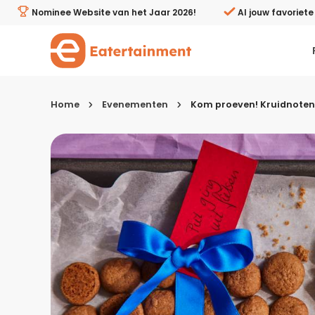
Kom proeven! Kruidnoten bij Albert Heijn XL Nijmegen Z
Nominee Website van het Jaar 2026!
Al jouw favoriet
Home
Evenementen
Kom proeven! Kruidnoten 
Kies je menugang
Ontbijt
Lunch & brunch
Tussendoortjes
Voor- & tussengerechten
Recepten avondeten