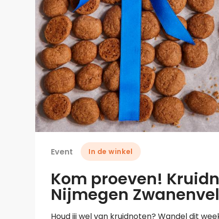
Event
In de winkel
Kom proeven! Kruidno
Nijmegen Zwanenve
Houd jij wel van kruidnoten? Wandel dit wee