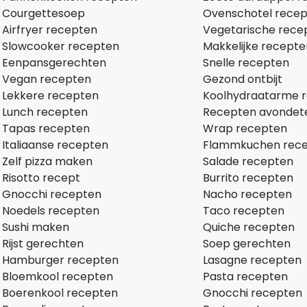
Courgettesoep
Ovenschotel rece
Airfryer recepten
Vegetarische rece
Slowcooker recepten
Makkelijke recepte
Eenpansgerechten
Snelle recepten
Vegan recepten
Gezond ontbijt
Lekkere recepten
Koolhydraatarme 
Lunch recepten
Recepten avondet
Tapas recepten
Wrap recepten
Italiaanse recepten
Flammkuchen rec
Zelf pizza maken
Salade recepten
Risotto recept
Burrito recepten
Gnocchi recepten
Nacho recepten
Noedels recepten
Taco recepten
Sushi maken
Quiche recepten
Rijst gerechten
Soep gerechten
Hamburger recepten
Lasagne recepten
Bloemkool recepten
Pasta recepten
Boerenkool recepten
Gnocchi recepten