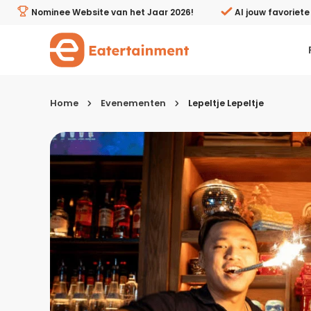
Lepeltje Lepeltje - Eatertainment
Nominee Website van het Jaar 2026!
Al jouw favoriet
Home
Evenementen
Lepeltje Lepeltje
Kies je menugang
Ontbijt
Lunch & brunch
Tussendoortjes
Voor- & tussengerechten
Recepten avondeten