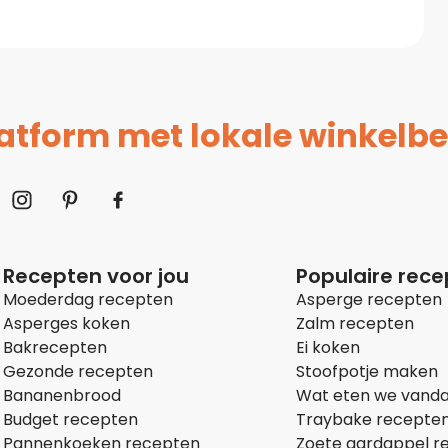
platform met lokale winkelbe
Recepten voor jou
Populaire rec
Moederdag recepten
Asperge recepten
Asperges koken
Zalm recepten
Bakrecepten
Ei koken
Gezonde recepten
Stoofpotje maken
Bananenbrood
Wat eten we vand
Budget recepten
Traybake recepte
Pannenkoeken recepten
Zoete aardappel r