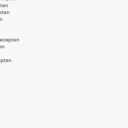
pten
pten
n
recepten
en
epten