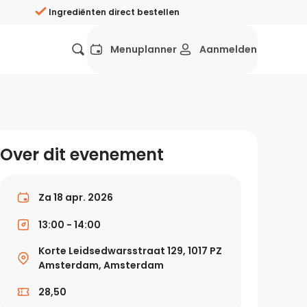
Ingrediënten direct bestellen
Menuplanner
Aanmelden
Favorieten
Mexicaans
Grieks
Mediterraans
Spaans
Hol
ij?
Over dit evenement
Wat eten we vandaag?
ners
Gezonde recepten
Za 18 apr. 2026
rken
13:00 - 14:00
Recepten avondeten
Korte Leidsedwarsstraat 129, 1017 PZ
g?
Amsterdam, Amsterdam
Makkelijke recepten
28,50
ef
Vegetarische recepten