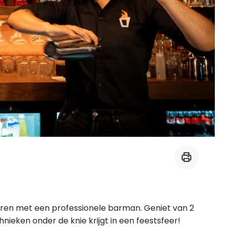
Midden-Oosters
Kooktips & blogs
Leer koken als een chef
Kooktips & blogs
veren met een professionele barman. Geniet van 2
hnieken onder de knie krijgt in een feestsfeer!